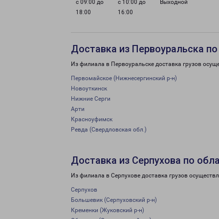
с 09:00 до
с 10:00 до
Выходной
18:00
16:00
Доставка из Первоуральска по
Из филиала в Первоуральске доставка грузов осущ
Первомайское (Нижнесергинский р-н)
Новоуткинск
Нижние Серги
Арти
Красноуфимск
Ревда (Свердловская обл.)
Доставка из Серпухова по обл
Из филиала в Серпухове доставка грузов осуществл
Серпухов
Большевик (Серпуховский р-н)
Кременки (Жуковский р-н)