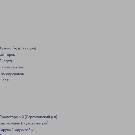
Кузино (ж/д станция)
Дегтярск
Бисерть
Билимбай пос.
Первоуральск
Шаля
Пролетарский (Серпуховский р-н)
Высокиничи (Жуковский р-н)
Таруса (Тарусский р-н)