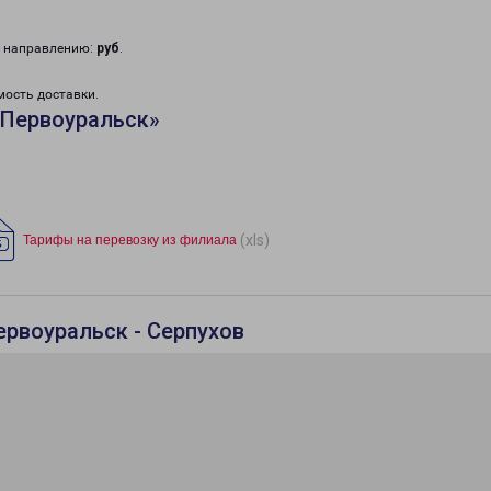
у направлению:
руб
.
мость доставки.
«Первоуральск»
(xls)
Тарифы на перевозку из филиала
ервоуральск - Серпухов