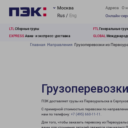
Москва
Адреса
О н
Rus /
Eng
Онлайн-се
LTL
Сборные грузы
FTL
Генеральные гру
EXPRESS
Авиа- и экспресс-доставка
GLOBAL
Международн
Главная
Направления
Грузоперевозки из Первоур
Грузоперевозки
ПЭК доставляет грузы из Первоуральска в Серпухов
С примерной стоимостью перевозки по направлению
нам по телефону:
+7 (495) 660-11-11
.
Для того, чтобы заказать перевозку из Первоуральс
вами для уточнения деталей свяжется специалист 