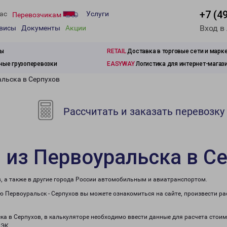
+7 (4
ас
Услуги
Перевозчикам
Вход в
рвисы
Документы
Акции
зы
RETAIL
Доставка в торговые сети и марк
ые грузоперевозки
EASYWAY
Логистика для интернет-магаз
альска в Серпухов
Рассчитать и заказать перевозку
 из Первоуральска в С
, а также в другие города России автомобильным и авиатранспортом.
 Первоуральск - Серпухов вы можете ознакомиться на сайте, произвести р
ка в Серпухов, в калькуляторе необходимо ввести данные для расчета стоим
ПЭК.