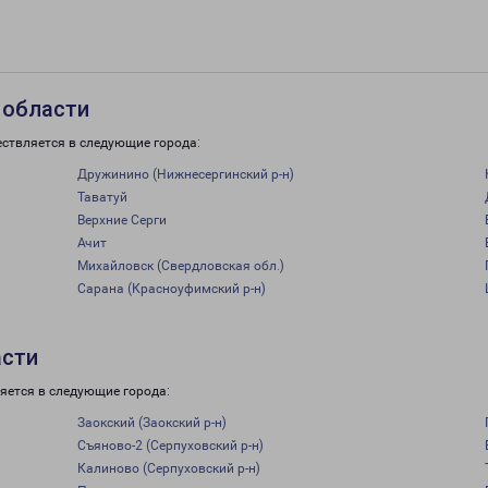
 области
ествляется в следующие города:
Дружинино (Нижнесергинский р-н)
Таватуй
Верхние Серги
Ачит
Михайловск (Свердловская обл.)
Сарана (Красноуфимский р-н)
асти
яется в следующие города:
Заокский (Заокский р-н)
Съяново-2 (Серпуховский р-н)
Калиново (Серпуховский р-н)