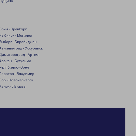
Пущино
Сочи - Оренбург
Рыбинск - Могилев
Выборг - Биробиджан
Калининград - Уссурийск
Димитровград - Артем
Абакан - Бугульма
Челябинск - Орел
Саратов - Владимир
Бор - Новочеркасск
Канск - Лысьва