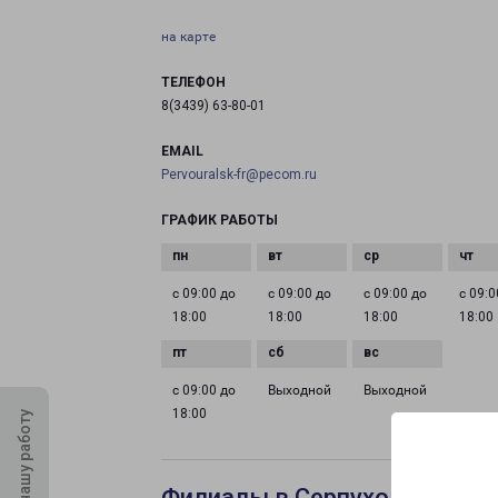
на карте
ТЕЛЕФОН
8(3439) 63-80-01
EMAIL
Pervouralsk-fr@pecom.ru
ГРАФИК РАБОТЫ
с 09:00 до
с 09:00 до
с 09:00 до
с 09:0
18:00
18:00
18:00
18:00
с 09:00 до
Выходной
Выходной
18:00
Оцените нашу работу
Филиалы в Серпухове