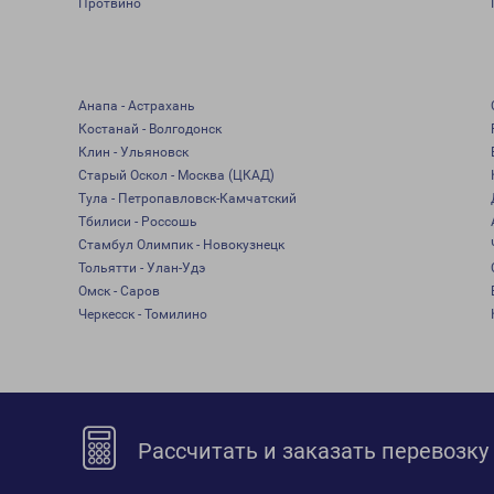
Протвино
Анапа - Астрахань
Костанай - Волгодонск
Клин - Ульяновск
Старый Оскол - Москва (ЦКАД)
Тула - Петропавловск-Камчатский
Тбилиси - Россошь
Стамбул Олимпик - Новокузнецк
Тольятти - Улан-Удэ
Омск - Саров
Черкесск - Томилино
Рассчитать и заказать перевозку