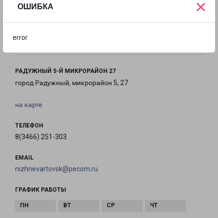
×
ОШИБКА
с 09:00 до
Выходной
Выходной
18:00
error
РАДУЖНЫЙ 5-Й МИКРОРАЙОН 27
город Радужный, микрорайон 5, 27
на карте
ТЕЛЕФОН
8(3466) 251-303
EMAIL
nizhnevartovsk@pecom.ru
ГРАФИК РАБОТЫ