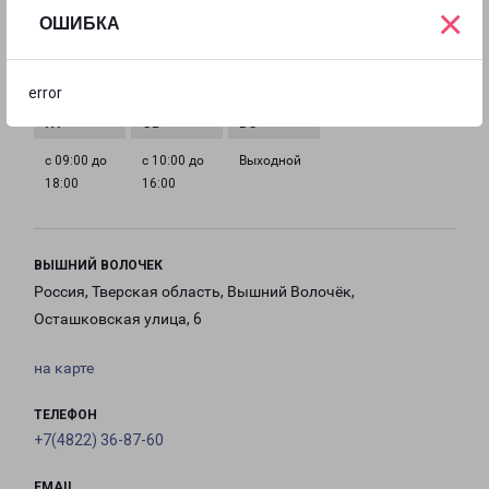
×
ОШИБКА
с 09:00 до
с 09:00 до
с 09:00 до
с 09:00 до
18:00
18:00
18:00
18:00
error
с 09:00 до
с 10:00 до
Выходной
18:00
16:00
ВЫШНИЙ ВОЛОЧЕК
Россия, Тверская область, Вышний Волочёк,
Осташковская улица, 6
на карте
ТЕЛЕФОН
+7(4822) 36-87-60
EMAIL