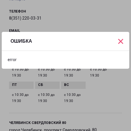
ТЕЛЕФОН
8(351) 220-03-31
EMAIL
×
chel@pecom.ru
ОШИБКА
ГРАФИК РАБОТЫ
error
с 10:30 до
с 10:30 до
с 10:30 до
с 10:30 до
19:30
19:30
19:30
19:30
с 10:30 до
с 10:30 до
с 10:30 до
19:30
19:30
19:30
ЧЕЛЯБИНСК СВЕРДЛОВСКИЙ 80
город Челябинск, проспект Свердловский, 80