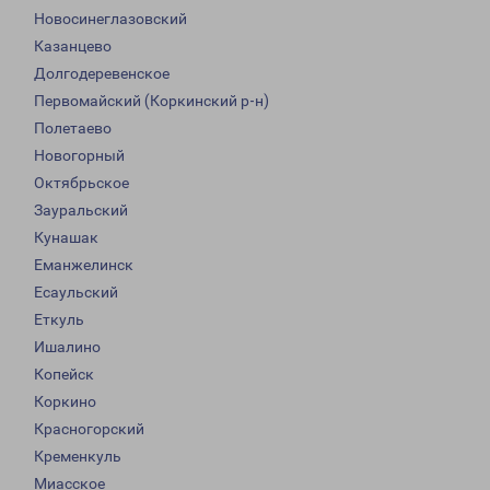
Новосинеглазовский
Казанцево
Долгодеревенское
Первомайский (Коркинский р-н)
Полетаево
Новогорный
Октябрьское
Зауральский
Кунашак
Еманжелинск
Есаульский
Еткуль
Ишалино
Копейск
Коркино
Красногорский
Кременкуль
Миасское