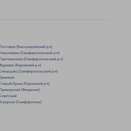
Почтовое (Бахчисарайский р-н)
Николаевка (Симферопольский р-н)
Партизанское (Симферопольский р-н)
Журавки (Кировский р-н)
Скворцово (Симферопольский р-н)
Джанкой
Старый Крым (Кировский р-н)
Приморский (Феодосия)
Советский
Аграрное (Симферополь)