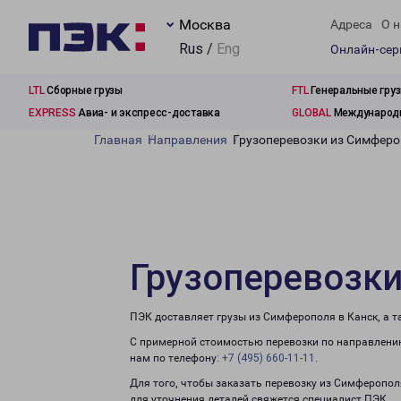
Москва
Адреса
О н
Rus /
Eng
Онлайн-се
LTL
Сборные грузы
FTL
Генеральные гру
EXPRESS
Авиа- и экспресс-доставка
GLOBAL
Международн
Главная
Направления
Грузоперевозки из Симферо
Грузоперевозки
ПЭК доставляет грузы из Симферополя в Канск, а 
С примерной стоимостью перевозки по направлению
нам по телефону:
+7 (495) 660-11-11
.
Для того, чтобы заказать перевозку из Симферопол
для уточнения деталей свяжется специалист ПЭК.