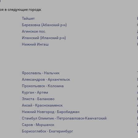
и
ся в следующие города:
Тайшет
Березовка (Абанский р-н)
Агинское пос.
Иланский (Иланский р-н)
Нижний Ингаш
Ярославль - Нальчик
Александров - Архангельск
Прокопьевск - Коломна
Курган - Артем
Элиста - Балаково
Аксай - Краснокаменск
Нижний Новгород - Биробиджан
Стамбул Олимпик - Петропавловск-Камчатский
Саров - Моршанск
Борисоглебск - Екатеринбург