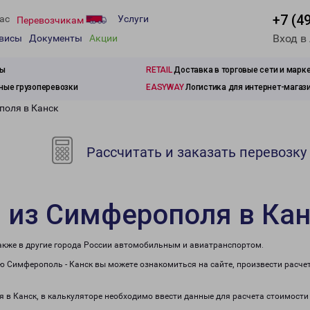
+7 (4
ас
Услуги
Перевозчикам
Вход в
рвисы
Документы
Акции
зы
RETAIL
Доставка в торговые сети и марк
ые грузоперевозки
EASYWAY
Логистика для интернет-магаз
поля в Канск
Рассчитать и заказать перевозку
 из Симферополя в Ка
также в другие города России автомобильным и авиатранспортом.
 Симферополь - Канск вы можете ознакомиться на сайте, произвести расче
я в Канск, в калькуляторе необходимо ввести данные для расчета стоимости