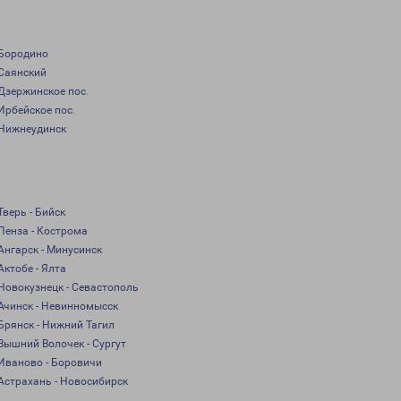
Бородино
Саянский
Дзержинское пос.
Ирбейское пос.
Нижнеудинск
Тверь - Бийск
Пенза - Кострома
Ангарск - Минусинск
Актобе - Ялта
Новокузнецк - Севастополь
Ачинск - Невинномысск
Брянск - Нижний Тагил
Вышний Волочек - Сургут
Иваново - Боровичи
Астрахань - Новосибирск