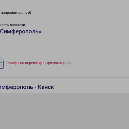
у направлению:
руб
.
мость доставки.
«Симферополь»
(xls)
Тарифы на перевозку из филиала
имферополь - Канск