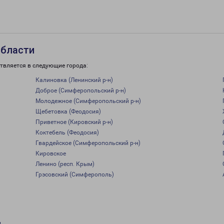
области
твляется в следующие города:
Калиновка (Ленинский р-н)
Доброе (Симферопольский р-н)
Молодежное (Симферопольский р-н)
Щебетовка (Феодосия)
Приветное (Кировский р-н)
Коктебель (Феодосия)
Гвардейское (Симферопольский р-н)
Кировское
Ленино (респ. Крым)
Грэсовский (Симферополь)