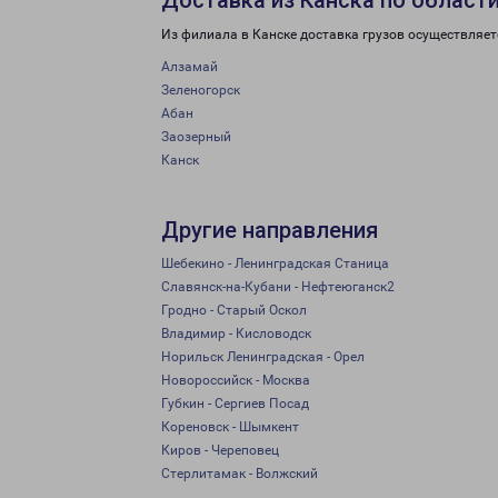
Доставка из Канска по област
Из филиала в Канске доставка грузов осуществляет
Алзамай
Зеленогорск
Абан
Заозерный
Канск
Другие направления
Шебекино - Ленинградская Станица
Славянск-на-Кубани - Нефтеюганск2
Гродно - Старый Оскол
Владимир - Кисловодск
Норильск Ленинградская - Орел
Новороссийск - Москва
Губкин - Сергиев Посад
Кореновск - Шымкент
Киров - Череповец
Стерлитамак - Волжский