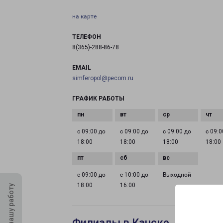
на карте
ТЕЛЕФОН
8(365)-288-86-78
EMAIL
simferopol@pecom.ru
ГРАФИК РАБОТЫ
с 09:00 до
с 09:00 до
с 09:00 до
с 09:0
18:00
18:00
18:00
18:00
с 09:00 до
с 10:00 до
Выходной
18:00
16:00
Оцените нашу работу
Филиалы в Канске