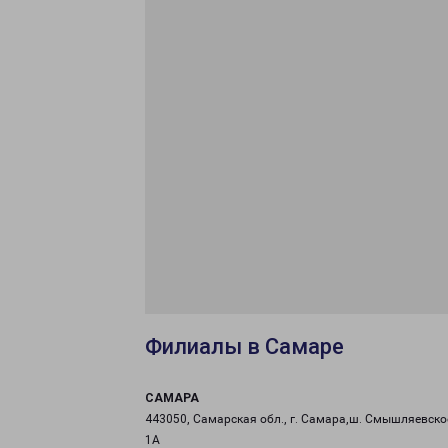
Филиалы в Самаре
САМАРА
443050, Самарская обл., г. Самара,ш. Смышляевское
1А