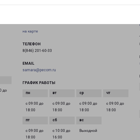
443532, Самарская область, м.р-н Волжский,
с.п.Верхняя Подстепновка, с Преображенка,
ул.Индустриальная, зд. 1Б
на карте
ТЕЛЕФОН
8(846) 201-60-33
EMAIL
samara@pecom.ru
ГРАФИК РАБОТЫ
0 до
с 09:00 до
с 09:00 до
с 09:00 до
с 09:00 до
18:00
18:00
18:00
18:00
с 09:00 до
с 10:00 до
Выходной
18:00
16:00