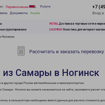
+7 (4
ас
Услуги
Перевозчикам
Вход в
рвисы
Документы
Акции
зы
RETAIL
Доставка в торговые сети и марк
ые грузоперевозки
EASYWAY
Логистика для интернет-магаз
в Ногинск
Рассчитать и заказать перевозку
 из Самары в Ногинск
же в другие города России автомобильным и авиатранспортом.
 Самара - Ногинск вы можете ознакомиться на сайте, произвести расчет с
огинск, в калькуляторе необходимо ввести данные для расчета стоимости дос