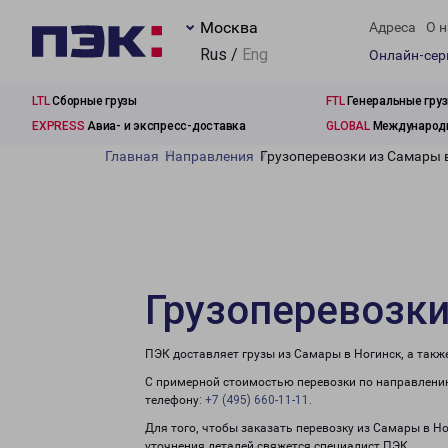
Москва
Адреса
О н
Rus /
Eng
Онлайн-се
LTL
Сборные грузы
FTL
Генеральные гру
EXPRESS
Авиа- и экспресс-доставка
GLOBAL
Международн
Главная
Направления
Грузоперевозки из Самары 
Грузоперевозки
ПЭК доставляет грузы из Самары в Ногинск, а так
С примерной стоимостью перевозки по направлению
телефону:
+7 (495) 660-11-11
.
Для того, чтобы заказать перевозку из Самары в Н
уточнения деталей свяжется специалист ПЭК.