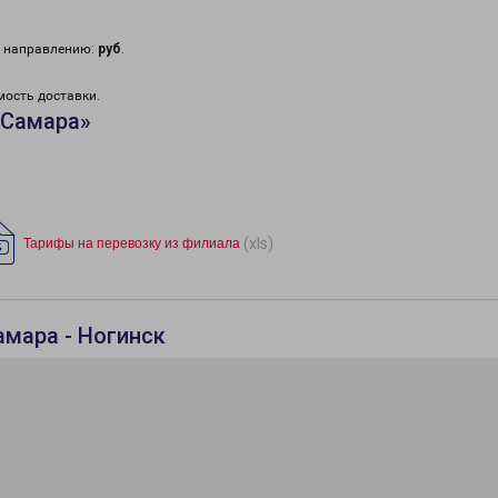
у направлению:
руб
.
мость доставки.
«Самара»
(xls)
Тарифы на перевозку из филиала
амара - Ногинск