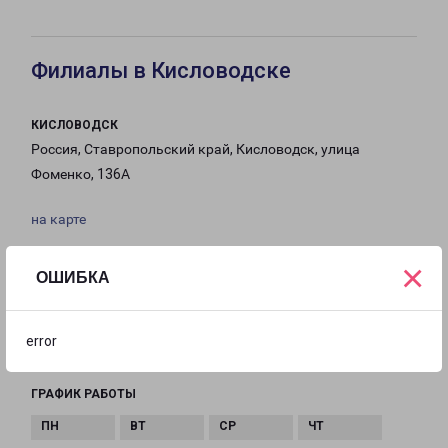
Филиалы в Кисловодске
КИСЛОВОДСК
Россия, Ставропольский край, Кисловодск, улица
Фоменко, 136А
на карте
ТЕЛЕФОН
×
ОШИБКА
8(804) 333-37-44
EMAIL
error
kislovodsk@pecom.ru
ГРАФИК РАБОТЫ