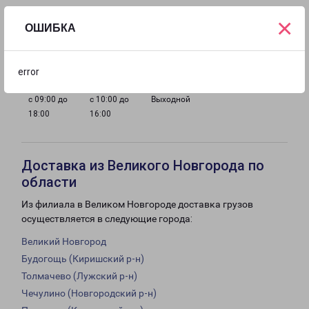
×
ОШИБКА
с 09:00 до
с 09:00 до
с 09:00 до
с 09:00 до
18:00
18:00
18:00
18:00
error
с 09:00 до
с 10:00 до
Выходной
18:00
16:00
Доставка из Великого Новгорода по
области
Из филиала в Великом Новгороде доставка грузов
осуществляется в следующие города:
Великий Новгород
Будогощь (Киришский р-н)
Толмачево (Лужский р-н)
Чечулино (Новгородский р-н)