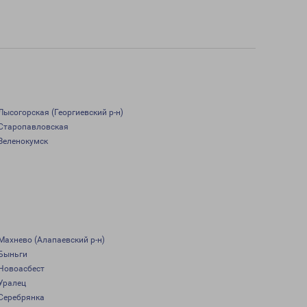
Лысогорская (Георгиевский р-н)
Старопавловская
Зеленокумск
Махнево (Алапаевский р-н)
Быньги
Новоасбест
Уралец
Серебрянка