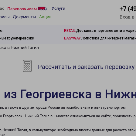
+7 (4
ас
Услуги
Перевозчикам
Вход в
рвисы
Документы
Акции
зы
RETAIL
Доставка в торговые сети и марк
ые грузоперевозки
EASYWAY
Логистика для интернет-магаз
ска в Нижний Тагил
Рассчитать и заказать перевозку
 из Геогриевска в Ниж
ил, а также в другие города России автомобильным и авиатранспортом.
 Георгиевск - Нижний Тагил вы можете ознакомиться на сайте, произвести 
 в Нижний Тагил, в калькуляторе необходимо ввести данные для расчета сто
ПЭК.