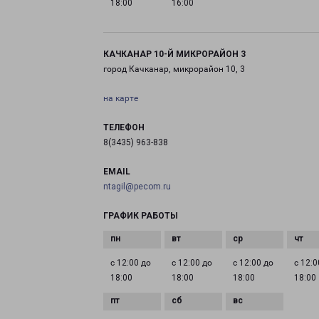
18:00
16:00
КАЧКАНАР 10-Й МИКРОРАЙОН 3
город Качканар, микрорайон 10, 3
на карте
ТЕЛЕФОН
8(3435) 963-838
EMAIL
ntagil@pecom.ru
ГРАФИК РАБОТЫ
с 12:00 до
с 12:00 до
с 12:00 до
с 12:0
18:00
18:00
18:00
18:00