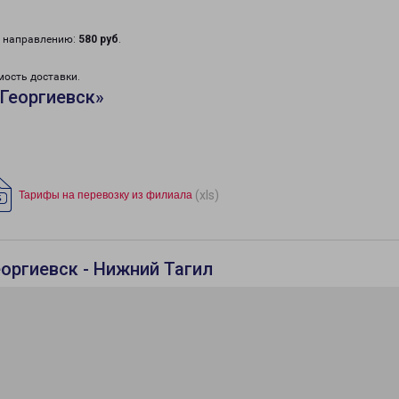
у направлению:
580 руб
.
мость доставки.
Георгиевск»
(xls)
Тарифы на перевозку из филиала
оргиевск - Нижний Тагил