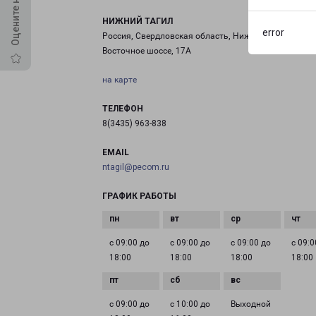
НИЖНИЙ ТАГИЛ
error
Россия, Свердловская область, Нижний Тагил,
Восточное шоссе, 17А
на карте
ТЕЛЕФОН
8(3435) 963-838
EMAIL
ntagil@pecom.ru
ГРАФИК РАБОТЫ
с 09:00 до
с 09:00 до
с 09:00 до
с 09:0
18:00
18:00
18:00
18:00
с 09:00 до
с 10:00 до
Выходной