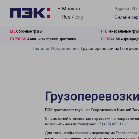
Москва
Адреса
О н
Rus /
Eng
Онлайн-се
LTL
Сборные грузы
FTL
Генеральные гру
EXPRESS
Авиа- и экспресс-доставка
GLOBAL
Международн
Главная
Направления
Грузоперевозки из Геогриев
Грузоперевозки
ПЭК доставляет грузы из Георгиевска в Нижний Таг
С примерной стоимостью перевозки по направлению
позвонить нам по телефону:
+7 (495) 660-11-11
.
Для того, чтобы заказать перевозку из Георгиевска
вами для уточнения деталей свяжется специалист 