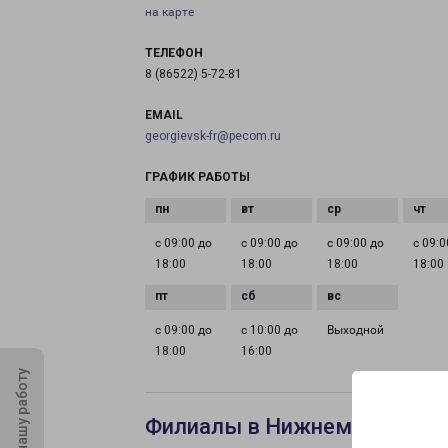
на карте
ТЕЛЕФОН
8 (86522) 5-72-81
EMAIL
georgievsk-fr@pecom.ru
ГРАФИК РАБОТЫ
с 09:00 до
с 09:00 до
с 09:00 до
с 09:0
18:00
18:00
18:00
18:00
с 09:00 до
с 10:00 до
Выходной
18:00
16:00
Оцените нашу работу
Филиалы в Нижнем Тагиле