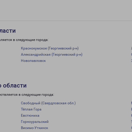
бласти
вляется в следующие города:
Краснокумское (Георгиевский р-н)
Александрийская (Георгиевский р-н)
Новопавловск
о области
ествляется в следующие города:
Свободный (Свердловская обл.)
Тёплая Гора
Евстюниха
Горноуральский
Висимо-Уткинск