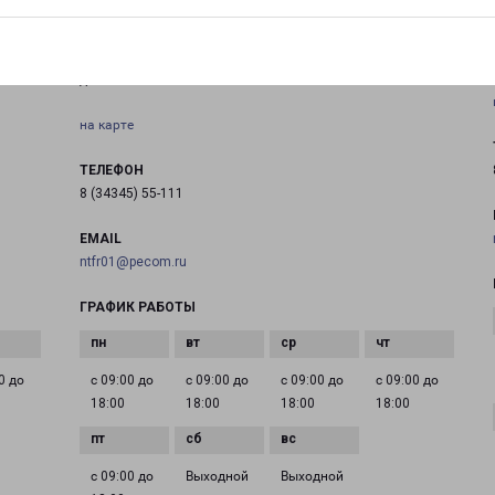
ВЕРХНЯЯ САЛДА
Свердловская область, г. Верхняя Салда, ул. Парковая,
д. 18А
на карте
ТЕЛЕФОН
8 (34345) 55-111
EMAIL
ntfr01@pecom.ru
ГРАФИК РАБОТЫ
0 до
с 09:00 до
с 09:00 до
с 09:00 до
с 09:00 до
18:00
18:00
18:00
18:00
с 09:00 до
Выходной
Выходной