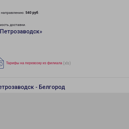
у направлению:
540 руб
.
мость доставки.
«Петрозаводск»
(xls)
Тарифы на перевозку из филиала
етрозаводск - Белгород