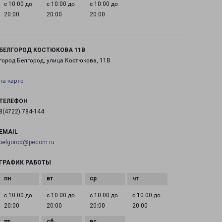
с 10:00 до
с 10:00 до
с 10:00 до
20:00
20:00
20:00
БЕЛГОРОД КОСТЮКОВА 11В
город Белгород, улица Костюкова, 11В
на карте
ТЕЛЕФОН
8(4722) 784-144
EMAIL
belgorod@pecom.ru
ГРАФИК РАБОТЫ
с 10:00 до
с 10:00 до
с 10:00 до
с 10:00 до
20:00
20:00
20:00
20:00