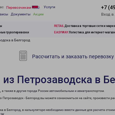
+7 (4
ас
Услуги
Перевозчикам
Вход в
рвисы
Документы
Акции
зы
RETAIL
Доставка в торговые сети и марк
ые грузоперевозки
EASYWAY
Логистика для интернет-магаз
водска в Белгород
Рассчитать и заказать перевозку
 из Петрозаводска в Б
, а также в другие города России автомобильным и авиатранспортом.
 Петрозаводск - Белгород вы можете ознакомиться на сайте, произвести р
ка в Белгород, в калькуляторе необходимо ввести данные для расчета стоим
ПЭК.