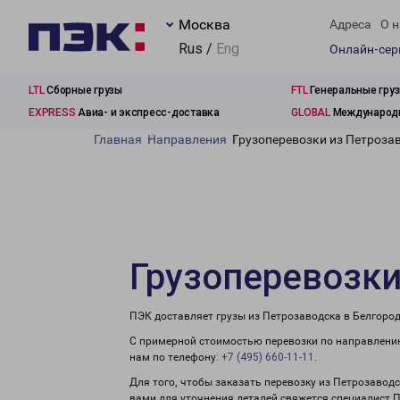
Москва
Адреса
О н
Rus /
Eng
Онлайн-се
LTL
Сборные грузы
FTL
Генеральные гру
EXPRESS
Авиа- и экспресс-доставка
GLOBAL
Международн
Главная
Направления
Грузоперевозки из Петроза
Грузоперевозки
ПЭК доставляет грузы из Петрозаводска в Белгород
С примерной стоимостью перевозки по направлению
нам по телефону:
+7 (495) 660-11-11
.
Для того, чтобы заказать перевозку из Петрозаводс
вами для уточнения деталей свяжется специалист 