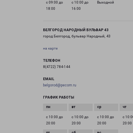
с 09:00 до
с 10:00 до
Выходной
18:00
16:00
БЕЛГОРОД НАРОДНЫЙ БУЛЬВАР 43
город Белгород, бульвар Народный, 43
на карте
ТЕЛЕФОН
8(4722) 784-144
EMAIL
belgorod@pecom.ru
ГРАФИК РАБОТЫ
с 10:00 до
с 10:00 до
с 10:00 до
с 10:0
20:00
20:00
20:00
20:00