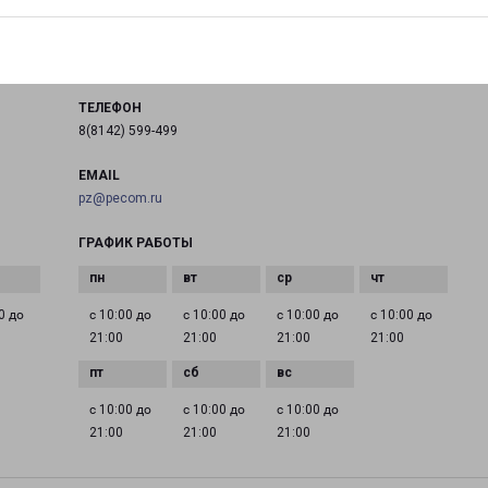
город Петрозаводск, улица Анохина, 41
на карте
ТЕЛЕФОН
8(8142) 599-499
EMAIL
pz@pecom.ru
ГРАФИК РАБОТЫ
0 до
с 10:00 до
с 10:00 до
с 10:00 до
с 10:00 до
21:00
21:00
21:00
21:00
с 10:00 до
с 10:00 до
с 10:00 до
21:00
21:00
21:00