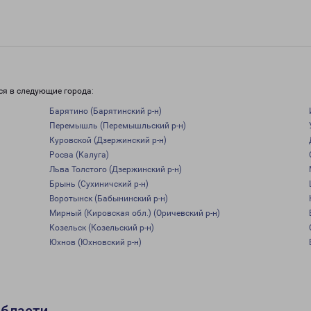
ся в следующие города:
Барятино (Барятинский р-н)
Перемышль (Перемышльский р-н)
Куровской (Дзержинский р-н)
Росва (Калуга)
Льва Толстого (Дзержинский р-н)
Брынь (Сухиничский р-н)
Воротынск (Бабынинский р-н)
Мирный (Кировская обл.) (Оричевский р-н)
Козельск (Козельский р-н)
Юхнов (Юхновский р-н)