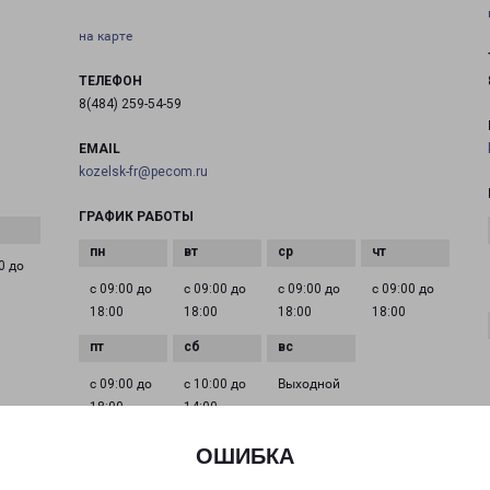
на карте
ТЕЛЕФОН
8(484) 259-54-59
EMAIL
kozelsk-fr@pecom.ru
ГРАФИК РАБОТЫ
0 до
с 09:00 до
с 09:00 до
с 09:00 до
с 09:00 до
18:00
18:00
18:00
18:00
с 09:00 до
с 10:00 до
Выходной
18:00
14:00
ОШИБКА