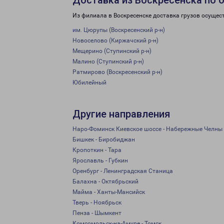
Доставка из Воскресенска по 
Из филиала в Воскресенске доставка грузов осущес
им. Цюрупы (Воскресенский р-н)
Новоселово (Киржачский р-н)
Мещерино (Ступинский р-н)
Малино (Ступинский р-н)
Ратмирово (Воскресенский р-н)
Юбилейный
Другие направления
Наро-Фоминск Киевское шоссе - Набережные Челны
Бишкек - Биробиджан
Кропоткин - Тара
Ярославль - Губкин
Оренбург - Ленинградская Станица
Балахна - Октябрьский
Майма - Ханты-Мансийск
Тверь - Ноябрьск
Пенза - Шымкент
Комсомольск-на-Амуре - Томск