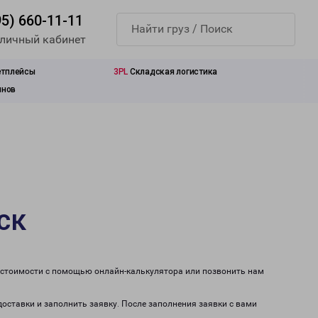
95) 660-11-11
 личный кабинет
етплейсы
3PL
Складская логистика
инов
ск
т стоимости с помощью онлайн-калькулятора или позвонить нам
доставки и заполнить заявку. После заполнения заявки с вами