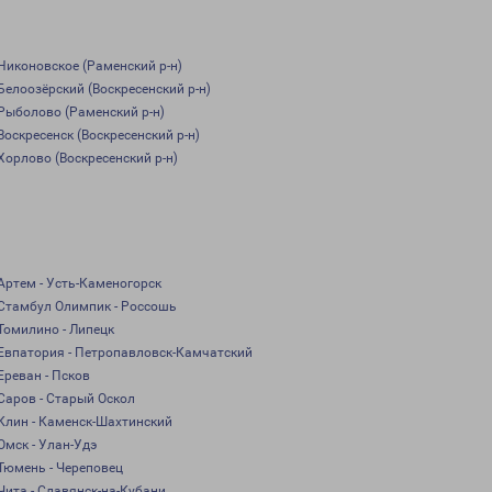
Никоновское (Раменский р-н)
Белоозёрский (Воскресенский р-н)
Рыболово (Раменский р-н)
Воскресенск (Воскресенский р-н)
Хорлово (Воскресенский р-н)
Артем - Усть-Каменогорск
Стамбул Олимпик - Россошь
Томилино - Липецк
Евпатория - Петропавловск-Камчатский
Ереван - Псков
Саров - Старый Оскол
Клин - Каменск-Шахтинский
Омск - Улан-Удэ
Тюмень - Череповец
Чита - Славянск-на-Кубани