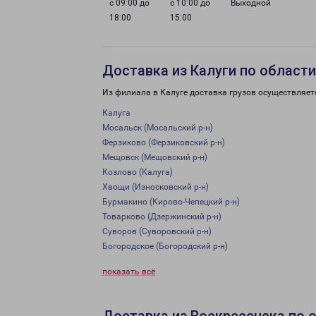
с 09:00 до
с 10:00 до
Выходной
18:00
15:00
Доставка из Калуги по области
Из филиала в Калуге доставка грузов осуществляет
Калуга
Мосальск (Мосальский р-н)
Ферзиково (Ферзиковский р-н)
Мещовск (Мещовский р-н)
Козлово (Калуга)
Хвощи (Износковский р-н)
Бурмакино (Кирово-Чепецкий р-н)
Товарково (Дзержинский р-н)
Суворов (Суворовский р-н)
Богородское (Богородский р-н)
показать всё