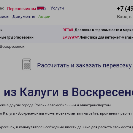
+7 (4
ас
Услуги
Перевозчикам
Вход в
рвисы
Документы
Акции
зы
RETAIL
Доставка в торговые сети и марк
ые грузоперевозки
EASYWAY
Логистика для интернет-магаз
 Воскресенск
Рассчитать и заказать перевозку
 из Калуги в Воскресен
также в другие города России автомобильным и авиатранспортом.
 Калуга - Воскресенск вы можете ознакомиться на сайте, произвести расче
скресенск, в калькуляторе необходимо ввести данные для расчета стоимости 