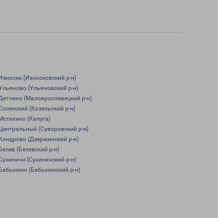
Износки (Износковский р-н)
Ульяново (Ульяновский р-н)
Детчино (Малоярославецкий р-н)
Сосенский (Козельский р-н)
Мстихино (Калуга)
Центральный (Суворовский р-н)
Кондрово (Дзержинский р-н)
Белев (Белевский р-н)
Сухиничи (Сухиничский р-н)
Бабынино (Бабынинский р-н)