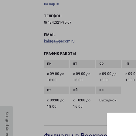
на карте
ТЕЛЕФОН
8(4842)21-95-07
EMAIL
kaluga@pecom.ru
ГРАФИК РАБОТЫ
с 09:00 до
с 09:00 до
с 09:00 до
с 09:0
18:00
18:00
18:00
18:00
с 09:00 до
с 10:00 до
Выходной
18:00
16:00
Оцените нашу работу
Филиалы в Воскресенске