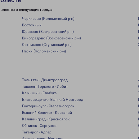
области
твляется в следующие города:
Черкизово (Коломенский р-н)
Восточный
Юрасово (Воскресенский р-н)
Виноградово (Воскресенский р-н)
Сотниково (Ступинский р-н)
Пески (Коломенский р-н)
Тольятти - Димитровград
Ташкент Горького - Ирбит
Камышин - Елабуга
Благовещенск - Великий Новгород
Екатеринбург - Железногорск
Вышний Волочек - Костанай
Калининград - Красноярск
Обнинск - Серпухов
Таганрог - Адлер
Александров - Ногинск