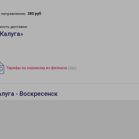
у направлению:
380 руб
.
мость доставки.
Калуга»
(xls)
Тарифы на перевозку из филиала
луга - Воскресенск