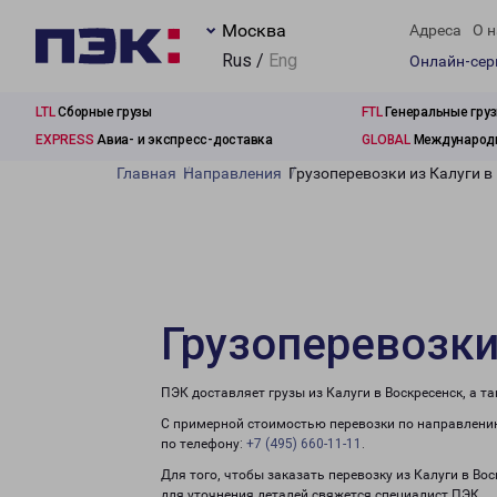
Москва
Адреса
О н
Rus /
Eng
Онлайн-се
LTL
Сборные грузы
FTL
Генеральные гру
EXPRESS
Авиа- и экспресс-доставка
GLOBAL
Международн
Главная
Направления
Грузоперевозки из Калуги в
Грузоперевозки
ПЭК доставляет грузы из Калуги в Воскресенск, а 
С примерной стоимостью перевозки по направлению
по телефону:
+7 (495) 660-11-11
.
Для того, чтобы заказать перевозку из Калуги в Во
для уточнения деталей свяжется специалист ПЭК.