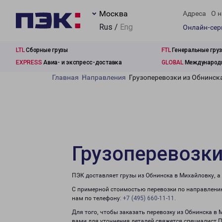
Москва
Адреса
О н
Rus /
Eng
Онлайн-се
LTL
Сборные грузы
FTL
Генеральные гру
EXPRESS
Авиа- и экспресс-доставка
GLOBAL
Международн
Главная
Направления
Грузоперевозки из Обнинск
Грузоперевозки
ПЭК доставляет грузы из Обнинска в Михайловку, а
С примерной стоимостью перевозки по направлению
нам по телефону:
+7 (495) 660-11-11
.
Для того, чтобы заказать перевозку из Обнинска в
вами для уточнения деталей свяжется специалист 