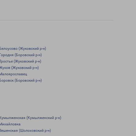
Белоусово (Жуковский р-н)
Городня (Боровский р-н)
Тростье (Жуковский р-н)
Жуков (Жуковский р-н)
Малоярославец
Боровск (Боровский р-н)
Кумылженская (Кумылженский р-н)
Михайловка
Вешенская (Шолоховский р-н)