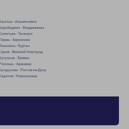
Бангкок - Альметьевск
Биробиджан - Владикавказ
Ессентуки - Таганрог
Пермь - Березники
Томилино - Курган
Саров - Великий Новгород
Бугульма - Ереван
Россошь - Армавир
Бугуруслан - Ростов-на-Дону
Саратов - Новокузнецк