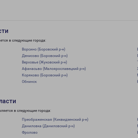
сти
ется в следующие города:
Ворсино (Боровский р-н)
Денисово (Боровский р-н)
Верховье (Жуковский р-н)
Афанасьво (Малоярославецкий р-н)
Коряково (Боровский р-н)
Обнинск
ласти
вляется в следующие города:
Преображенская (Киквидзенский р-н)
Даниловка (Даниловский р-н)
Фролово