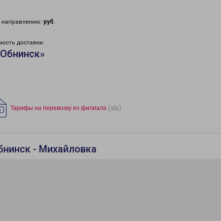
у направлению:
руб
.
мость доставки.
«Обнинск»
(xls)
Тарифы на перевозку из филиала
бнинск - Михайловка