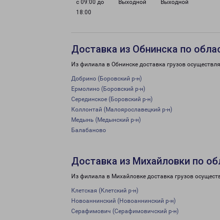
с 09:00 до
Выходной
Выходной
18:00
Доставка из Обнинска по обла
Из филиала в Обнинске доставка грузов осуществля
Добрино (Боровский р-н)
Ермолино (Боровский р-н)
Серединское (Боровский р-н)
Коллонтай (Малоярославецкий р-н)
Медынь (Медынский р-н)
Балабаново
Доставка из Михайловки по об
Из филиала в Михайловке доставка грузов осущест
Клетская (Клетский р-н)
Новоаннинский (Новоаннинский р-н)
Серафимович (Серафимовичский р-н)