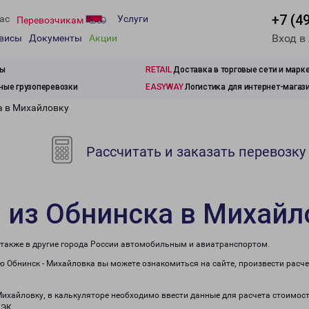
+7 (4
ас
Услуги
Перевозчикам
Вход в
рвисы
Документы
Акции
зы
RETAIL
Доставка в торговые сети и марк
ые грузоперевозки
EASYWAY
Логистика для интернет-магаз
а в Михайловку
Рассчитать и заказать перевозку
 из Обнинска в Михайл
 также в другие города России автомобильным и авиатранспортом.
 Обнинск - Михайловка вы можете ознакомиться на сайте, произвести расч
 Михайловку, в калькуляторе необходимо ввести данные для расчета стоимост
ПЭК.