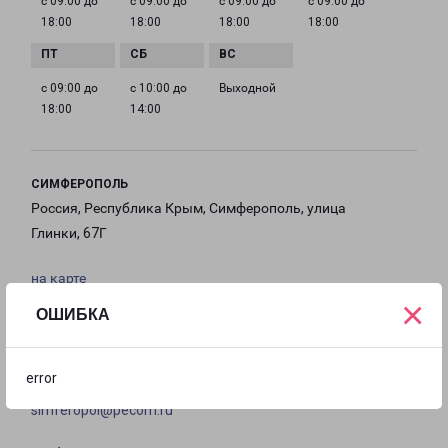
с 09:00 до
с 09:00 до
с 09:00 до
с 09:00 до
18:00
18:00
18:00
18:00
с 09:00 до
с 10:00 до
Выходной
18:00
14:00
СИМФЕРОПОЛЬ
Россия, Республика Крым, Симферополь, улица
Глинки, 67Г
на карте
×
ОШИБКА
ТЕЛЕФОН
+7(365)-288-86-78
error
EMAIL
simferopol@pecom.ru