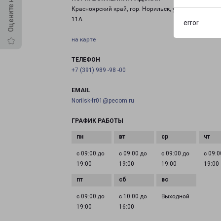
Красноярский край, гор. Норильск, ул.Ленинградская
11А
error
на карте
ТЕЛЕФОН
+7 (391) 989 -98 -00
EMAIL
Norilsk-fr01@pecom.ru
ГРАФИК РАБОТЫ
с 09:00 до
с 09:00 до
с 09:00 до
с 09:0
19:00
19:00
19:00
19:00
с 09:00 до
с 10:00 до
Выходной
19:00
16:00