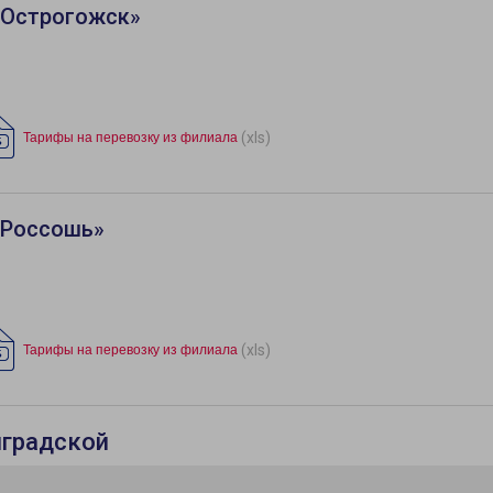
«Острогожск»
(xls)
Тарифы на перевозку из филиала
«Россошь»
(xls)
Тарифы на перевозку из филиала
нградской