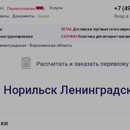
+7 (4
ас
Услуги
Перевозчикам
Вход в
рвисы
Документы
Акции
зы
RETAIL
Доставка в торговые сети и марк
ые грузоперевозки
EASYWAY
Логистика для интернет-магаз
енинградская - Воронежская область
Рассчитать и заказать перевозку
 Норильск Ленинградс
зки