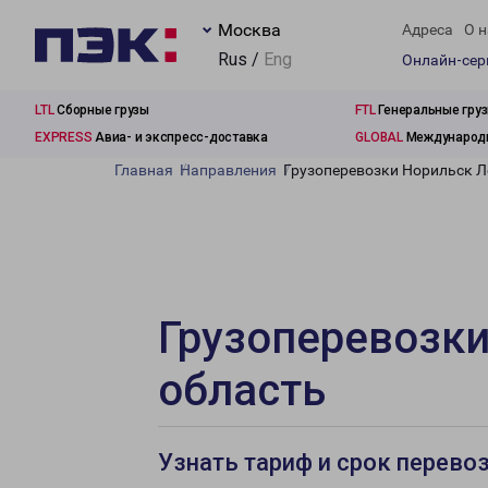
Москва
Адреса
О н
Rus /
Eng
Онлайн-се
LTL
Сборные грузы
FTL
Генеральные гру
EXPRESS
Авиа- и экспресс-доставка
GLOBAL
Международн
Главная
Направления
Грузоперевозки Норильск Л
Грузоперевозки
область
Узнать тариф и срок перево