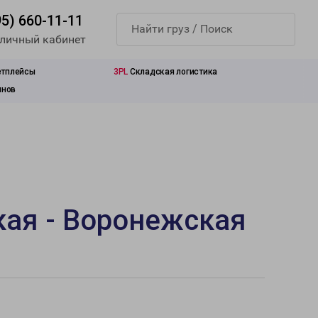
95) 660-11-11
 личный кабинет
етплейсы
3PL
Складская логистика
инов
кая - Воронежская