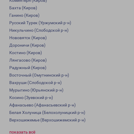
Коминтерн (Киров)
Бахта (Киров)
Ганино (Киров)
Русский Турек (Уржумский р-н)
Никульчино (Слободской р-н)
Нововятск (Киров)
Дороничи (Киров)
Костино (Киров)
Лянгасово (Киров)
Радужный (Киров)
Восточный (Омутнинский р-н)
Вахруши (Слободской р-н)
Мурыгино (Юрьянский р-н)
Косино (Зуевский р-н)
Афанасьево (Афанасьевский р-н)
Белая Холуница (Белохолуницкий р-н)
Верхошижемье (Верхошижемский р-н)
показать всё