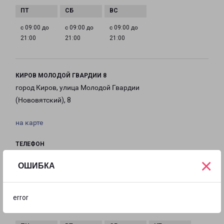
с 09:00 до
с 09:00 до
с 09:00 до
21:00
21:00
21:00
КИРОВ МОЛОДОЙ ГВАРДИИ 8
город Киров, улица Молодой Гвардии
(Нововятский), 8
на карте
ТЕЛЕФОН
8(8332) 203-777
×
ОШИБКА
EMAIL
kirov@pecom.ru
error
ГРАФИК РАБОТЫ