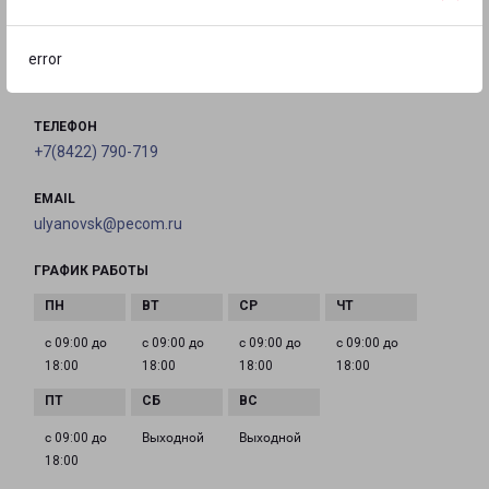
УЛЬЯНОВСК ЗАВОЛЖСКИЙ
Россия, Ульяновск, проезд Максимова, 26С4
error
на карте
ТЕЛЕФОН
+7(8422) 790-719
EMAIL
ulyanovsk@pecom.ru
ГРАФИК РАБОТЫ
с 09:00 до
с 09:00 до
с 09:00 до
с 09:00 до
18:00
18:00
18:00
18:00
с 09:00 до
Выходной
Выходной
18:00