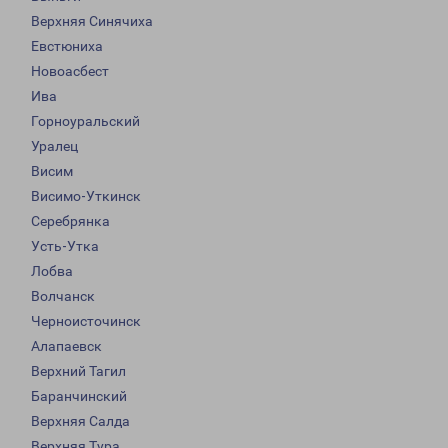
Верхняя Синячиха
Евстюниха
Новоасбест
Ива
Горноуральский
Уралец
Висим
Висимо-Уткинск
Серебрянка
Усть-Утка
Лобва
Волчанск
Черноисточинск
Алапаевск
Верхний Тагил
Баранчинский
Верхняя Салда
Верхняя Тура