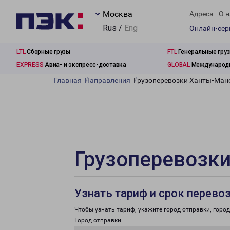
Москва
Адреса
О н
Rus /
Eng
Онлайн-се
LTL
Сборные грузы
FTL
Генеральные гру
EXPRESS
Авиа- и экспресс-доставка
GLOBAL
Международн
Главная
Направления
Грузоперевозки Ханты-Манс
Грузоперевозки
Узнать тариф и срок перево
Чтобы узнать тариф, укажите город отправки, город 
Город отправки