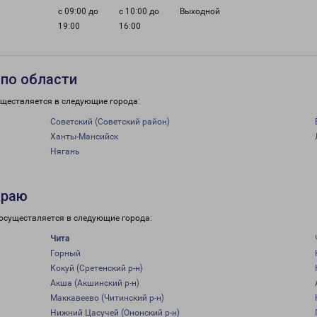
с 09:00 до
с 10:00 до
Выходной
19:00
16:00
 по области
уществляется в следующие города:
Советский (Советский район)
Ханты-Мансийск
Нягань
краю
 осуществляется в следующие города:
Чита
Горный
Кокуй (Сретенский р-н)
Акша (Акшинский р-н)
Маккавеево (Читинский р-н)
Нижний Цасучей (Ононский р-н)