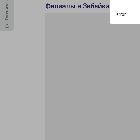
Филиалы в Забайкальскому
error