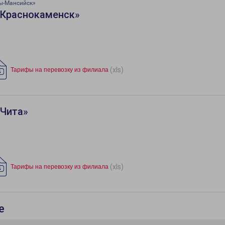
ы-Мансийск»
«Краснокаменск»
(xls)
Тарифы на перевозку из филиала
«Чита»
(xls)
Тарифы на перевозку из филиала
е