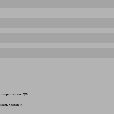
у направлению:
руб
.
мость доставки.