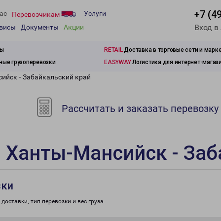
+7 (4
ас
Услуги
Перевозчикам
Вход в
рвисы
Документы
Акции
зы
RETAIL
Доставка в торговые сети и марк
ые грузоперевозки
EASYWAY
Логистика для интернет-магаз
ийск - Забайкальский край
Рассчитать и заказать перевозку
 Ханты-Мансийск - Заб
зки
доставки, тип перевозки и вес груза.