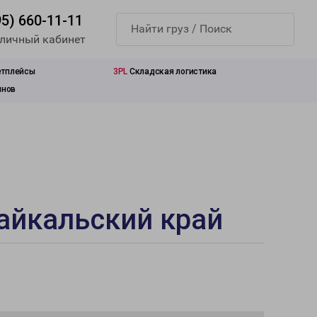
95) 660-11-11
 личный кабинет
етплейсы
3PL
Складская логистика
инов
айкальский край