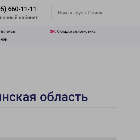
95) 660-11-11
 личный кабинет
етплейсы
3PL
Складская логистика
инов
инская область