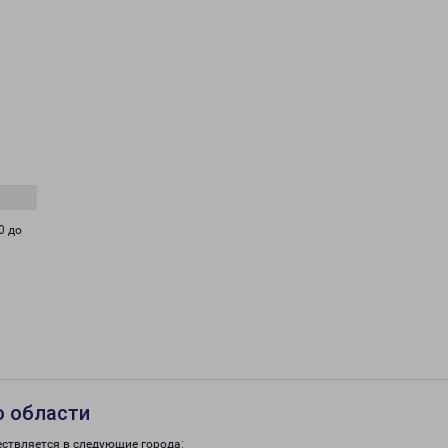
0 до
о области
ествляется в следующие города: