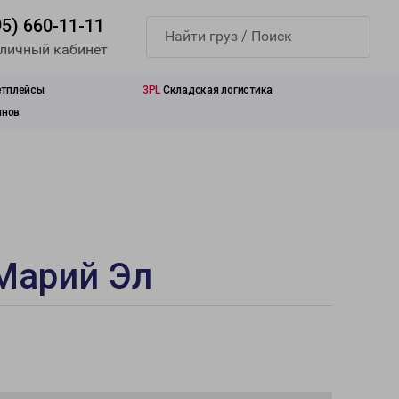
95) 660-11-11
 личный кабинет
етплейсы
3PL
Складская логистика
инов
 Марий Эл