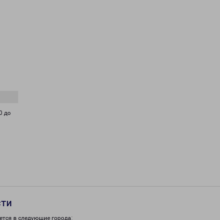
0 до
сти
ется в следующие города: