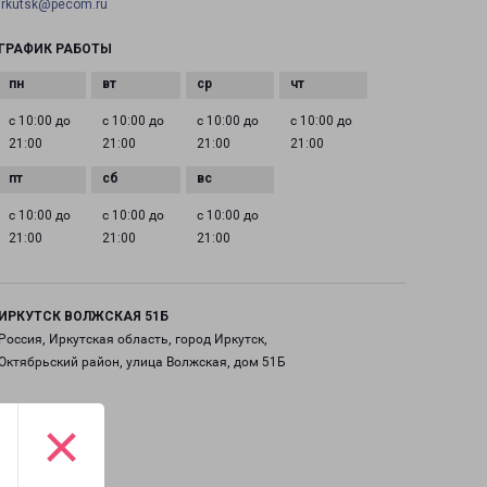
irkutsk@pecom.ru
ГРАФИК РАБОТЫ
с 10:00 до
с 10:00 до
с 10:00 до
с 10:00 до
21:00
21:00
21:00
21:00
с 10:00 до
с 10:00 до
с 10:00 до
21:00
21:00
21:00
ИРКУТСК ВОЛЖСКАЯ 51Б
Россия, Иркутская область, город Иркутск,
Октябрьский район, улица Волжская, дом 51Б
на карте
×
ТЕЛЕФОН
+7(3952) 799-227