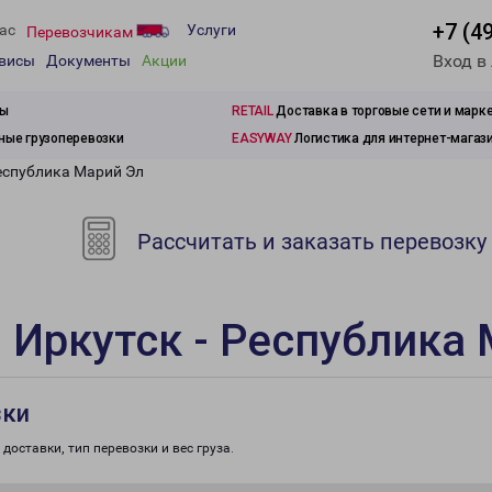
+7 (4
ас
Услуги
Перевозчикам
Вход в
рвисы
Документы
Акции
зы
RETAIL
Доставка в торговые сети и марк
ые грузоперевозки
EASYWAY
Логистика для интернет-магаз
Республика Марий Эл
Рассчитать и заказать перевозку
 Иркутск - Республика
зки
доставки, тип перевозки и вес груза.