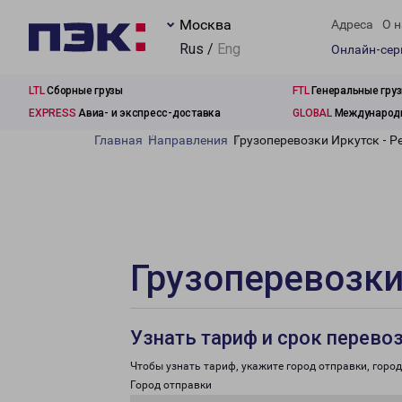
Москва
Адреса
О н
Rus /
Eng
Онлайн-се
LTL
Сборные грузы
FTL
Генеральные гру
EXPRESS
Авиа- и экспресс-доставка
GLOBAL
Международн
Главная
Направления
Грузоперевозки Иркутск - 
Грузоперевозки
Узнать тариф и срок перево
Чтобы узнать тариф, укажите город отправки, город 
Город отправки