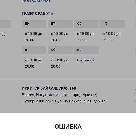
irkutsk@pecom.ru
ГРАФИК РАБОТЫ
0 до
с 10:00 до
с 10:00 до
с 10:00 до
с 10:00 до
20:00
20:00
20:00
20:00
с 10:00 до
с 10:00 до
Выходной
20:00
20:00
ИРКУТСК БАЙКАЛЬСКАЯ 160
Россия, Иркутская область, город Иркутск,
Октябрьский район, улица Байкальская, дом 160
на карте
ОШИБКА
ТЕЛЕФОН
+7(3952) 799-227