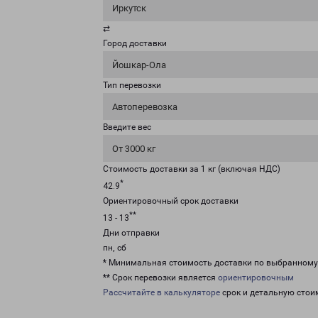
Иркутск
⇄
Город доставки
Йошкар-Ола
Тип перевозки
Автоперевозка
Введите вес
От 3000 кг
Стоимость доставки за 1 кг (включая НДС)
*
42.9
Ориентировочный срок доставки
**
13 - 13
Дни отправки
пн, сб
* Минимальная стоимость доставки по выбранном
** Срок перевозки является
ориентировочным
Рассчитайте в калькуляторе
срок и детальную стои