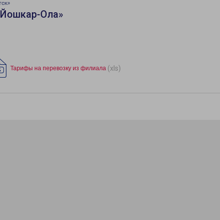
тск»
«Йошкар-Ола»
(xls)
Тарифы на перевозку из филиала