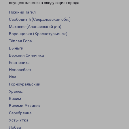
осуществляется в следующие города:
Нижний Тагил
Свободный (Свердловская обл.)
Махнево (Алапаевский р-н)
Воронцовка (Краснотурьинск)
Тёплая Гора
Быньги
Верхняя Синячиха
Евстюниха
Новоасбест
Ива
Горноуральский
Уралец
Висим
Висимо-Уткинск
Серебрянка
Усть-Утка
Лобва