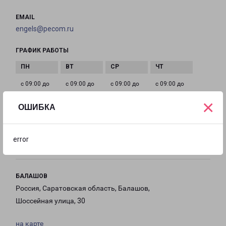
EMAIL
engels@pecom.ru
ГРАФИК РАБОТЫ
с 09:00 до
с 09:00 до
с 09:00 до
с 09:00 до
18:00
18:00
18:00
18:00
×
ОШИБКА
с 09:00 до
Выходной
Выходной
18:00
error
БАЛАШОВ
Россия, Саратовская область, Балашов,
Шоссейная улица, 30
на карте