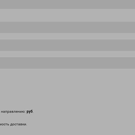
у направлению:
руб
.
мость доставки.