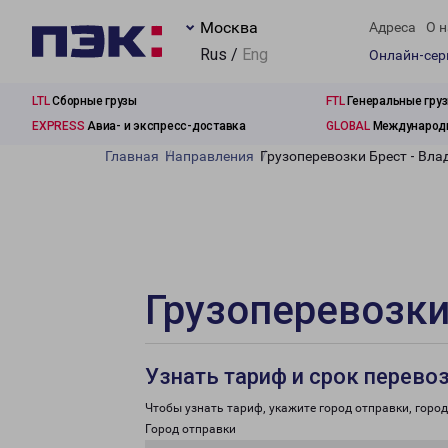
Москва
Адреса
О н
Rus /
Eng
Онлайн-се
LTL
Сборные грузы
FTL
Генеральные гру
EXPRESS
Авиа- и экспресс-доставка
GLOBAL
Международн
Главная
Направления
Грузоперевозки Брест - Вл
Грузоперевозки
Узнать тариф и срок перево
Чтобы узнать тариф, укажите город отправки, город 
Город отправки