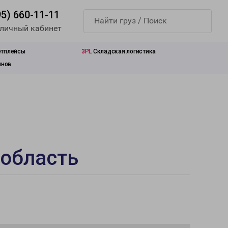
95) 660-11-11
 личный кабинет
етплейсы
3PL
Складская логистика
инов
 область