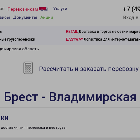
+7 (4
ас
Услуги
Перевозчикам
Вход в
рвисы
Документы
Акции
зы
RETAIL
Доставка в торговые сети и марк
ые грузоперевозки
EASYWAY
Логистика для интернет-магаз
адимирская область
Рассчитать и заказать перевозку
 Брест - Владимирская
зки
доставки, тип перевозки и вес груза.