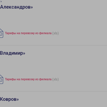
т»
«Александров»
(xls)
Тарифы на перевозку из филиала
«Владимир»
(xls)
Тарифы на перевозку из филиала
«Ковров»