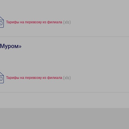
(xls)
Тарифы на перевозку из филиала
«Муром»
(xls)
Тарифы на перевозку из филиала