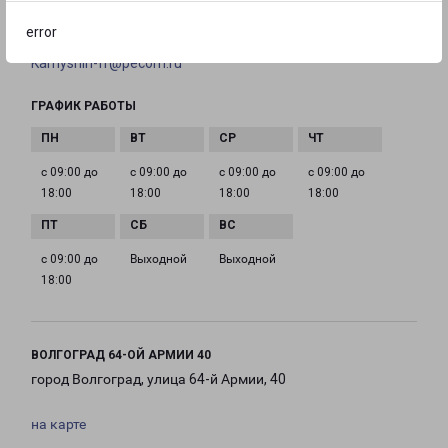
error
EMAIL
Kamyshin-fr@pecom.ru
ГРАФИК РАБОТЫ
с 09:00 до
с 09:00 до
с 09:00 до
с 09:00 до
18:00
18:00
18:00
18:00
с 09:00 до
Выходной
Выходной
18:00
ВОЛГОГРАД 64-ОЙ АРМИИ 40
город Волгоград, улица 64-й Армии, 40
на карте