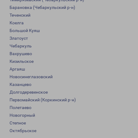
Барановка (Чебаркульский р-н)
Теченский
Коелга
Большой Куяш
Златоуст
Чебаркуль
Вахрушево
Кизильское
Аргаяш
Новосинеглазовский
Казанцево
Долгодеревенское
Первомайский (Коркинский р-н)
Полетаево
Новогорный
Степное
Октябрьское