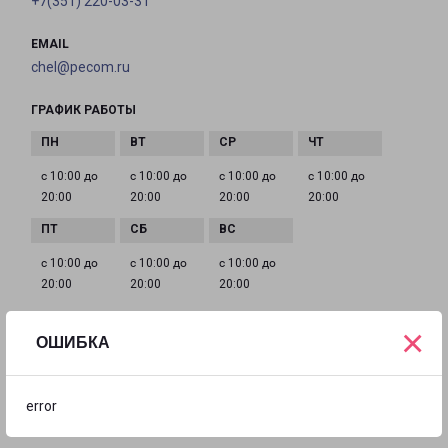
+7(351) 220-03-31
EMAIL
chel@pecom.ru
ГРАФИК РАБОТЫ
с 10:00 до
с 10:00 до
с 10:00 до
с 10:00 до
20:00
20:00
20:00
20:00
с 10:00 до
с 10:00 до
с 10:00 до
20:00
20:00
20:00
×
ОШИБКА
ЧЕЛЯБИНСК ПРОСПЕКТ ПОБЕДЫ 325
город Челябинск, проспект Победы, 325
error
на карте