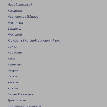
Новобелокатай
Кундравы
Черновское (Миасс)
Магнитка
Бердяуш
Межевой
Юрюзань (Катав-Ивановский р-н)
Бакал
Карабаш
Куса
Кыштым
Озерск
Сатка
Уйское
Учалы
Катав-Ивановск
Трехгорный
Большеустьикинское