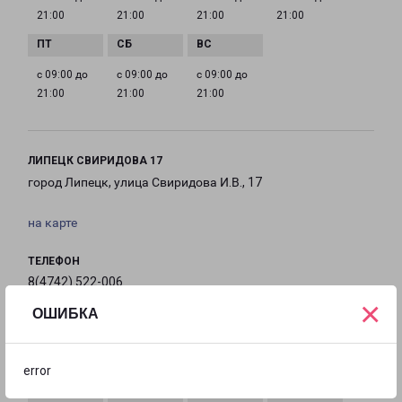
21:00
21:00
21:00
21:00
с 09:00 до
с 09:00 до
с 09:00 до
21:00
21:00
21:00
ЛИПЕЦК СВИРИДОВА 17
город Липецк, улица Свиридова И.В., 17
на карте
ТЕЛЕФОН
8(4742) 522-006
×
ОШИБКА
EMAIL
lipetsk@pecom.ru
error
ГРАФИК РАБОТЫ