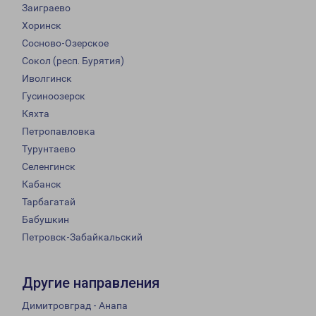
Заиграево
Хоринск
Сосново-Озерское
Сокол (респ. Бурятия)
Иволгинск
Гусиноозерск
Кяхта
Петропавловка
Турунтаево
Селенгинск
Кабанск
Тарбагатай
Бабушкин
Петровск-Забайкальский
Другие направления
Димитровград - Анапа