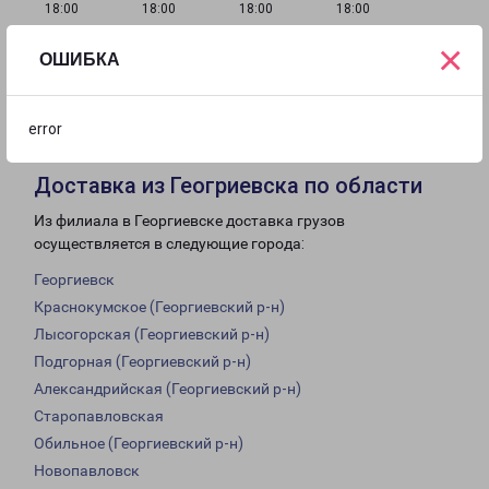
18:00
18:00
18:00
18:00
×
ОШИБКА
с 09:00 до
с 10:00 до
Выходной
18:00
16:00
error
Доставка из Геогриевска по области
Из филиала в Георгиевске доставка грузов
осуществляется в следующие города:
Георгиевск
Краснокумское (Георгиевский р-н)
Лысогорская (Георгиевский р-н)
Подгорная (Георгиевский р-н)
Александрийская (Георгиевский р-н)
Старопавловская
Обильное (Георгиевский р-н)
Новопавловск