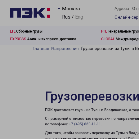
Москва
Адреса
О н
Rus /
Eng
Онлайн-се
LTL
Сборные грузы
FTL
Генеральные гру
EXPRESS
Авиа- и экспресс-доставка
GLOBAL
Международн
Главная
Направления
Грузоперевозки из Тулы в 
Грузоперевозки
ПЭК доставляет грузы из Тулы в Владикавказ, а та
С примерной стоимостью перевозки по направлению
по телефону:
+7 (495) 660-11-11
.
Для того, чтобы заказать перевозку из Тулы в Влад
для уточнения деталей свяжется специалист ПЭК.