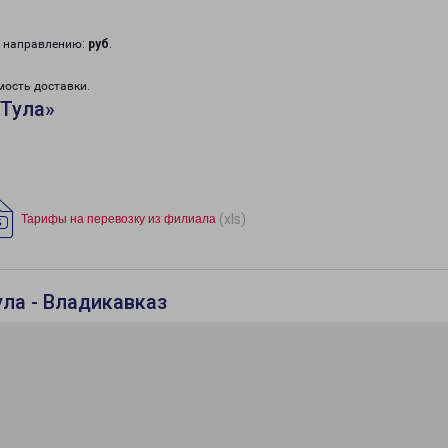
у направлению:
руб
.
мость доставки.
«Тула»
(xls)
Тарифы на перевозку из филиала
ла - Владикавказ