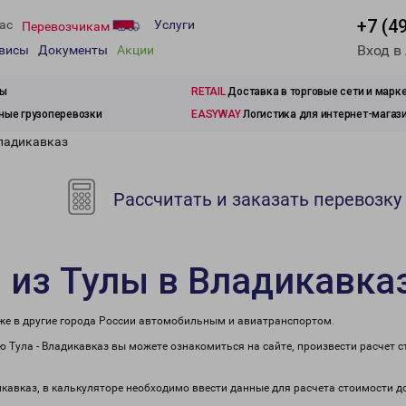
+7 (4
ас
Услуги
Перевозчикам
Вход в
рвисы
Документы
Акции
зы
RETAIL
Доставка в торговые сети и марк
ые грузоперевозки
EASYWAY
Логистика для интернет-магаз
Владикавказ
Рассчитать и заказать перевозку
 из Тулы в Владикавка
кже в другие города России автомобильным и авиатранспортом.
 Тула - Владикавказ вы можете ознакомиться на сайте, произвести расчет
икавказ, в калькуляторе необходимо ввести данные для расчета стоимости д