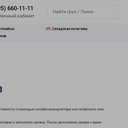
95) 660-11-11
 личный кабинет
етплейсы
3PL
Складская логистика
инов
з
 стоимости с помощью онлайн-калькулятора или позвонить нам
оставки и заполнить заявку. После заполнения заявки с вами