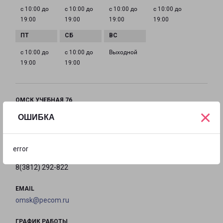
с 10:00 до
с 10:00 до
с 10:00 до
с 10:00 до
19:00
19:00
19:00
19:00
с 10:00 до
с 10:00 до
Выходной
19:00
19:00
ОМСК УЧЕБНАЯ 76
×
город Омск, улица Учебная, 76
ОШИБКА
на карте
error
ТЕЛЕФОН
8(3812) 292-822
EMAIL
omsk@pecom.ru
ГРАФИК РАБОТЫ