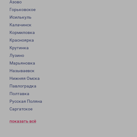
Азово
Горьковское
Исилькуль
Калачинск
Кормиловка
Красноярка
Крутинка
Лузино
Марьяновка
Называевск
Нижняя Омска
Павлоградка
Полтавка
Русская Поляна
Саргатское
показать всё