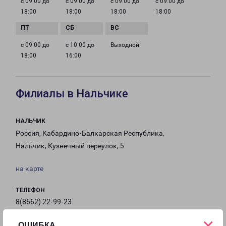
с 09:00 до
с 09:00 до
с 09:00 до
с 09:00 до
18:00
18:00
18:00
18:00
с 09:00 до
с 10:00 до
Выходной
18:00
16:00
Филиалы в Нальчике
НАЛЬЧИК
Россия, Кабардино-Балкарская Республика,
Нальчик, Кузнечный переулок, 5
на карте
ТЕЛЕФОН
8(8662) 22-99-23
×
EMAIL
ОШИБКА