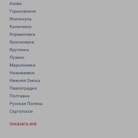
Азово
Горьковское
Исилькуль
Калачинск
Кормиловка
Красноярка
Крутинка
Лузино
Марьяновка
Называевск
Нижняя Омска
Павлоградка
Полтавка
Русская Поляна
Саргатское
показать всё