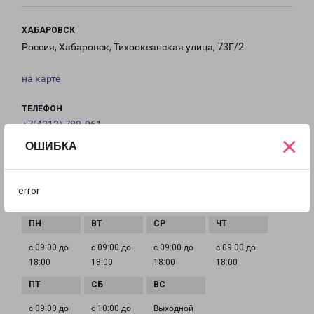
ХАБАРОВСК
Россия, Хабаровск, Тихоокеанская улица, 73Г/2
на карте
ТЕЛЕФОН
+7(4212) 789-961
×
ОШИБКА
EMAIL
habarovsk@pecom.ru
error
ГРАФИК РАБОТЫ
с 09:00 до
с 09:00 до
с 09:00 до
с 09:00 до
18:00
18:00
18:00
18:00
с 09:00 до
с 10:00 до
Выходной