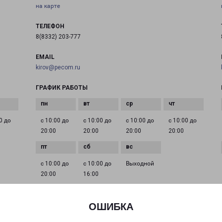
на карте
ТЕЛЕФОН
8(8332) 203-777
EMAIL
kirov@pecom.ru
ГРАФИК РАБОТЫ
0 до
с 10:00 до
с 10:00 до
с 10:00 до
с 10:00 до
20:00
20:00
20:00
20:00
с 10:00 до
с 10:00 до
Выходной
20:00
16:00
ОШИБКА
КИРОВ ЧИСТОПРУДЕНСКАЯ 20
, 8
город Киров, улица Чистопрудненская, 20