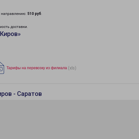
у направлению:
510 руб
.
мость доставки.
«Киров»
(xls)
Тарифы на перевозку из филиала
ров - Саратов