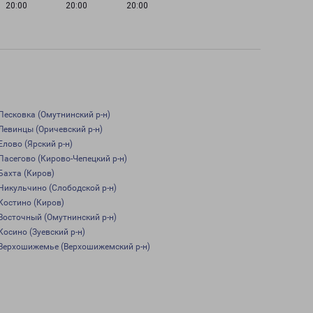
20:00
20:00
20:00
Песковка (Омутнинский р-н)
Левинцы (Оричевский р-н)
Елово (Ярский р-н)
Пасегово (Кирово-Чепецкий р-н)
Бахта (Киров)
Никульчино (Слободской р-н)
Костино (Киров)
Восточный (Омутнинский р-н)
Косино (Зуевский р-н)
Верхошижемье (Верхошижемский р-н)