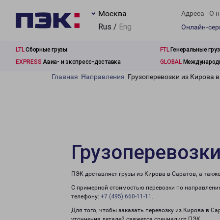
Москва
Адреса
О н
Rus /
Eng
Онлайн-се
LTL
Сборные грузы
FTL
Генеральные гру
EXPRESS
Авиа- и экспресс-доставка
GLOBAL
Международн
Главная
Направления
Грузоперевозки из Кирова 
Грузоперевозки
ПЭК доставляет грузы из Кирова в Саратов, а такж
С примерной стоимостью перевозки по направлению
телефону:
+7 (495) 660-11-11
.
Для того, чтобы заказать перевозку из Кирова в Са
уточнения деталей свяжется специалист ПЭК.