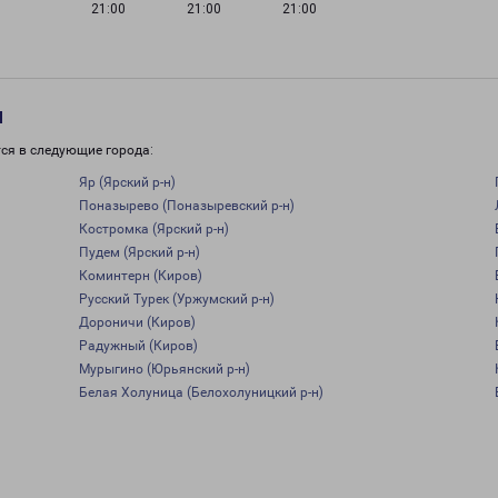
21:00
21:00
21:00
и
ся в следующие города:
Яр (Ярский р-н)
Поназырево (Поназыревский р-н)
Костромка (Ярский р-н)
Пудем (Ярский р-н)
Коминтерн (Киров)
Русский Турек (Уржумский р-н)
Дороничи (Киров)
Радужный (Киров)
Мурыгино (Юрьянский р-н)
Белая Холуница (Белохолуницкий р-н)