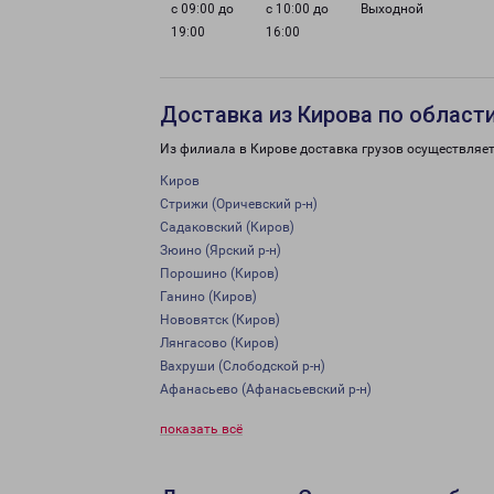
с 09:00 до
с 10:00 до
Выходной
19:00
16:00
Доставка из Кирова по област
Из филиала в Кирове доставка грузов осуществляет
Киров
Стрижи (Оричевский р-н)
Садаковский (Киров)
Зюино (Ярский р-н)
Порошино (Киров)
Ганино (Киров)
Нововятск (Киров)
Лянгасово (Киров)
Вахруши (Слободской р-н)
Афанасьево (Афанасьевский р-н)
показать всё