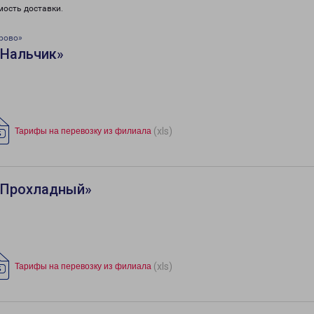
мость доставки.
рово»
«Нальчик»
(xls)
Тарифы на перевозку из филиала
«Прохладный»
(xls)
Тарифы на перевозку из филиала