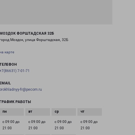
МОЗДОК ФОРШТАДСКАЯ 32Б
город Моздок, улица Форштадская, 32Б
на карте
ТЕЛЕФОН
+7(86631) 7-01-71
EMAIL
prokhladnyy-fr@pecom.ru
ГРАФИК РАБОТЫ
с 09:00 до
с 09:00 до
с 09:00 до
с 09:00 до
21:00
21:00
21:00
21:00