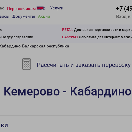
+7 (4
ас
Услуги
Перевозчикам
Вход в
рвисы
Документы
Акции
зы
RETAIL
Доставка в торговые сети и марк
ые грузоперевозки
EASYWAY
Логистика для интернет-магаз
 Кабардино-Балкарская республика
Рассчитать и заказать перевозку
 Кемерово - Кабардино
зки