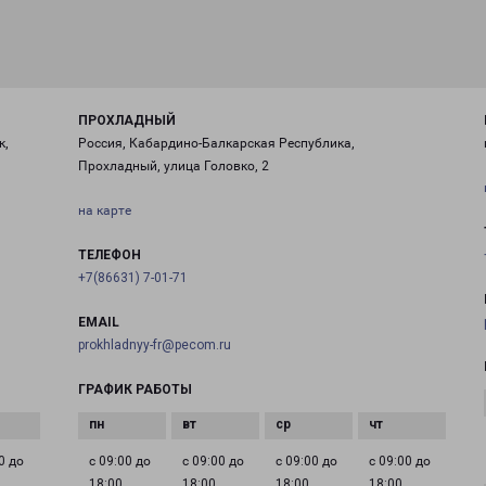
ПРОХЛАДНЫЙ
к,
Россия, Кабардино-Балкарская Республика,
Прохладный, улица Головко, 2
на карте
ТЕЛЕФОН
+7(86631) 7-01-71
EMAIL
prokhladnyy-fr@pecom.ru
ГРАФИК РАБОТЫ
0 до
с 09:00 до
с 09:00 до
с 09:00 до
с 09:00 до
18:00
18:00
18:00
18:00