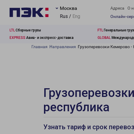
Москва
Адреса
О н
Rus /
Eng
Онлайн-се
LTL
Сборные грузы
FTL
Генеральные гру
EXPRESS
Авиа- и экспресс-доставка
GLOBAL
Международн
Главная
Направления
Грузоперевозки Кемерово -
Грузоперевозки
республика
Узнать тариф и срок перево