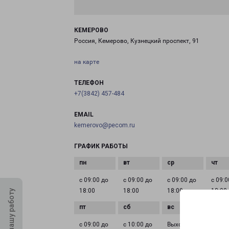
КЕМЕРОВО
Россия, Кемерово, Кузнецкий проспект, 91
на карте
ТЕЛЕФОН
+7(3842) 457-484
EMAIL
kemerovo@pecom.ru
ГРАФИК РАБОТЫ
с 09:00 до
с 09:00 до
с 09:00 до
с 09:0
18:00
18:00
18:00
18:00
Оцените нашу работу
с 09:00 до
с 10:00 до
Выходной