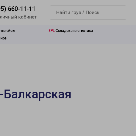
95) 660-11-11
 личный кабинет
етплейсы
3PL
Складская логистика
инов
-Балкарская