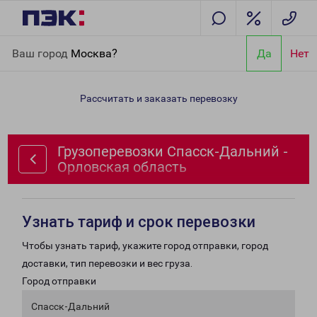
Главная
Направления
Грузоперевозки Спасск-Дальний -
Ваш город
Москва?
Да
Нет
Орловская область
Рассчитать и заказать перевозку
Грузоперевозки Спасск-Дальний -
Орловская область
Узнать тариф и срок перевозки
Чтобы узнать тариф, укажите город отправки, город
доставки, тип перевозки и вес груза.
Город отправки
Спасск-Дальний