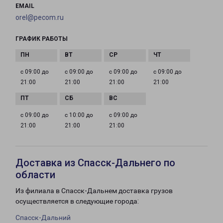
EMAIL
orel@pecom.ru
ГРАФИК РАБОТЫ
с 09:00 до
с 09:00 до
с 09:00 до
с 09:00 до
21:00
21:00
21:00
21:00
с 09:00 до
с 10:00 до
с 09:00 до
21:00
21:00
21:00
Доставка из Спасск-Дальнего по
области
Из филиала в Спасск-Дальнем доставка грузов
осуществляется в следующие города:
Спасск-Дальний