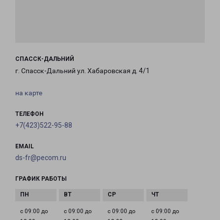
СПАССК-ДАЛЬНИЙ
г. Спасск-Дальний ул. Хабаровская д. 4/1
на карте
ТЕЛЕФОН
+7(423)522-95-88
EMAIL
ds-fr@pecom.ru
ГРАФИК РАБОТЫ
с 09:00 до
с 09:00 до
с 09:00 до
с 09:00 до