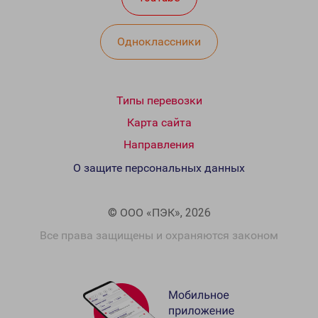
Одноклассники
Типы перевозки
Карта сайта
Направления
О защите персональных данных
© ООО «ПЭК», 2026
Все права защищены и охраняются законом