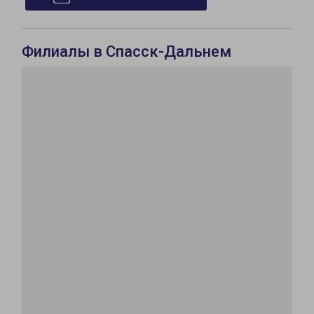
Филиалы в Спасск-Дальнем