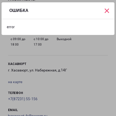
×
ОШИБКА
с 09:00 до
с 09:00 до
с 09:00 до
с 09:00 до
18:00
18:00
18:00
18:00
error
с 09:00 до
с 10:00 до
Выходной
18:00
17:00
ХАСАВЮРТ
г. Хасавюрт, ул. Набережная, д.14Г
на карте
ТЕЛЕФОН
+7(87231) 55-156
EMAIL