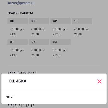
kazan@pecom.ru
ГРАФИК РАБОТЫ
с 10:00 до
с 10:00 до
с 10:00 до
с 10:00 до
21:00
21:00
21:00
21:00
с 10:00 до
с 10:00 до
с 10:00 до
21:00
21:00
21:00
КАЗАНЬ ФРУНЗЕ 15
×
город Казань, улица Фрунзе, 15
ОШИБКА
на карте
error
ТЕЛЕФОН
8(843) 211-12-12