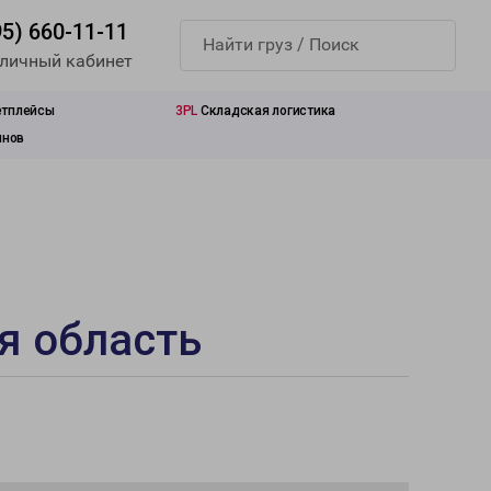
95) 660-11-11
 личный кабинет
етплейсы
3PL
Складская логистика
инов
я область