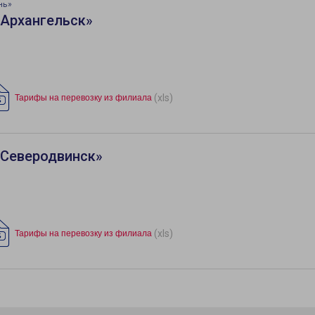
нь»
«Архангельск»
(xls)
Тарифы на перевозку из филиала
«Северодвинск»
(xls)
Тарифы на перевозку из филиала