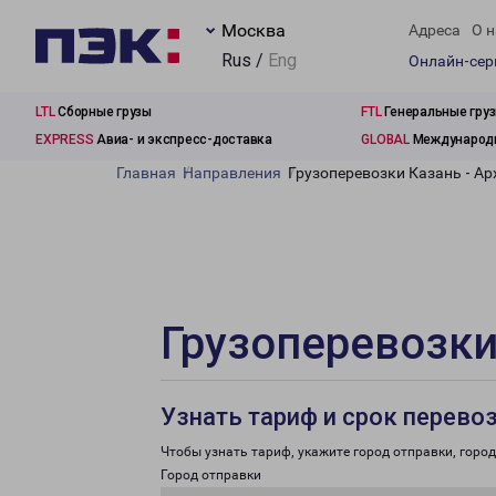
Москва
Адреса
О н
Rus /
Eng
Онлайн-се
LTL
Сборные грузы
FTL
Генеральные гру
EXPRESS
Авиа- и экспресс-доставка
GLOBAL
Международн
Главная
Направления
Грузоперевозки Казань - Ар
Грузоперевозки
Узнать тариф и срок перево
Чтобы узнать тариф, укажите город отправки, город 
Город отправки