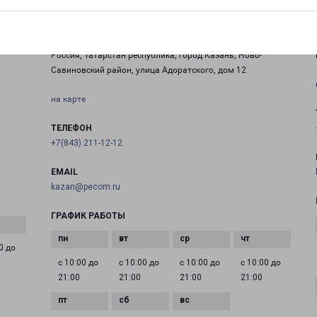
КАЗАНЬ АДОРАТСКОГО 12
Россия, Татарстан республика, город Казань, Ново-
Савиновский район, улица Адоратского, дом 12
на карте
ТЕЛЕФОН
+7(843) 211-12-12
EMAIL
kazan@pecom.ru
ГРАФИК РАБОТЫ
0 до
с 10:00 до
с 10:00 до
с 10:00 до
с 10:00 до
21:00
21:00
21:00
21:00