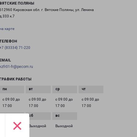
ВЯТСКИЕ ПОЛЯНЫ
612960 Кировская обл. г. Вятские Поляны, ул. Ленина
д.333 к.7
на карте
ТЕЛЕФОН
+7 (83334) 71-220
EMAIL
kzfr01-fr@pecom.ru
ГРАФИК РАБОТЫ
с 09:00 до
с 09:00 до
с 09:00 до
с 09:00 до
17:00
17:00
17:00
17:00
×
с 09:00 до
Выходной
Выходной
17:00