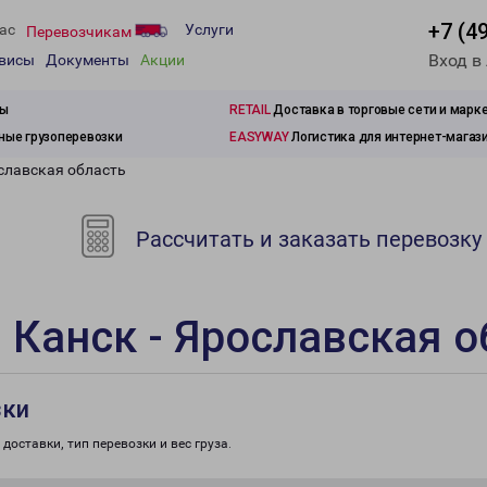
+7 (4
ас
Услуги
Перевозчикам
Вход в
рвисы
Документы
Акции
зы
RETAIL
Доставка в торговые сети и марк
ые грузоперевозки
EASYWAY
Логистика для интернет-магаз
ославская область
Рассчитать и заказать перевозку
 Канск - Ярославская о
зки
доставки, тип перевозки и вес груза.