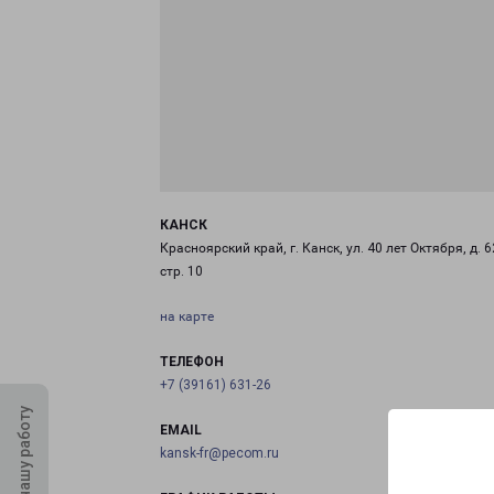
КАНСК
Красноярский край, г. Канск, ул. 40 лет Октября, д. 6
стр. 10
на карте
ТЕЛЕФОН
+7 (39161) 631-26
Оцените нашу работу
EMAIL
kansk-fr@pecom.ru