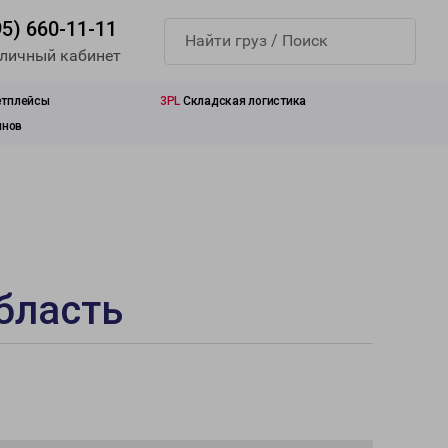
95) 660-11-11
 личный кабинет
етплейсы
3PL
Складская логистика
инов
бласть