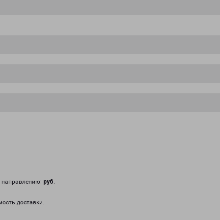
у направлению:
руб
.
мость доставки.