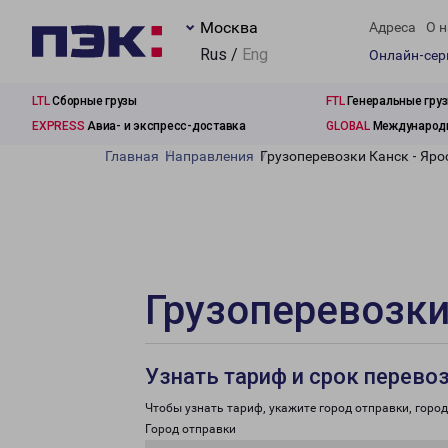
Москва
Адреса
О н
Rus /
Eng
Онлайн-се
LTL
Сборные грузы
FTL
Генеральные гру
EXPRESS
Авиа- и экспресс-доставка
GLOBAL
Международн
Главная
Направления
Грузоперевозки Канск - Яр
Грузоперевозки
Узнать тариф и срок перево
Чтобы узнать тариф, укажите город отправки, город 
Город отправки