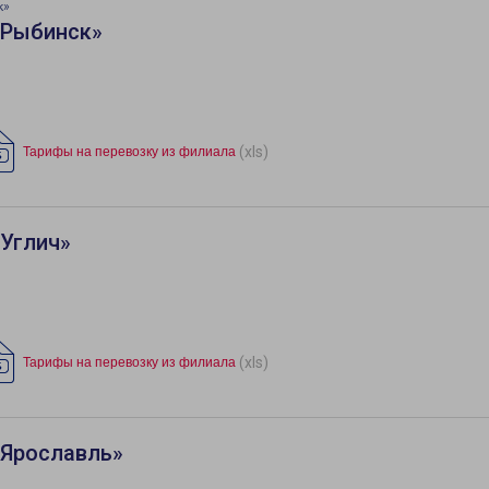
к»
«Рыбинск»
(xls)
Тарифы на перевозку из филиала
«Углич»
(xls)
Тарифы на перевозку из филиала
«Ярославль»