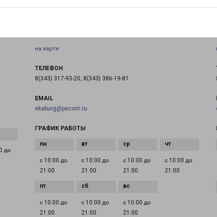
Россия, Свердловская область, город Екатеринбург,
Чкаловский район, улица Академика Шварца, строение
17
на карте
ТЕЛЕФОН
8(343) 317-93-20, 8(343) 386-19-81
EMAIL
ekaburg@pecom.ru
ГРАФИК РАБОТЫ
0 до
с 10:00 до
с 10:00 до
с 10:00 до
с 10:00 до
21:00
21:00
21:00
21:00
с 10:00 до
с 10:00 до
с 10:00 до
21:00
21:00
21:00