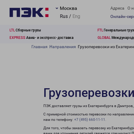
Москва
Адреса
О н
Rus /
Eng
Онлайн-се
LTL
Сборные грузы
FTL
Генеральные гру
EXPRESS
Авиа- и экспресс-доставка
GLOBAL
Международн
Главная
Направления
Грузоперевозки из Екатери
Грузоперевозки
ПЭК доставляет грузы из Екатеринбурга в Дмитров,
С примерной стоимостью перевозки по направлению
нам по телефону:
+7 (495) 660-11-11
.
Для того, чтобы заказать перевозку из Екатеринбу
вами для уточнения деталей свяжется специалист 