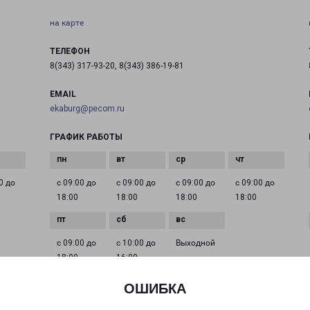
на карте
ТЕЛЕФОН
8(343) 317-93-20, 8(343) 386-19-81
EMAIL
ekaburg@pecom.ru
ГРАФИК РАБОТЫ
0 до
с 09:00 до
с 09:00 до
с 09:00 до
с 09:00 до
18:00
18:00
18:00
18:00
с 09:00 до
с 10:00 до
Выходной
18:00
16:00
ОШИБКА
ЕКАТЕРИНБУРГ АКАДЕМИКА ШВАРЦА 17