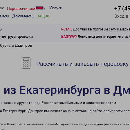
+7 (4
ас
Услуги
Перевозчикам
Вход в
рвисы
Документы
Акции
зы
RETAIL
Доставка в торговые сети и марк
ые грузоперевозки
EASYWAY
Логистика для интернет-магаз
нбурга в Дмитров
Рассчитать и заказать перевозку
 из Екатеринбурга в Д
 а также в другие города России автомобильным и авиатранспортом.
 Екатеринбург - Дмитров вы можете ознакомиться на сайте, произвести ра
рга в Дмитров, в калькуляторе необходимо ввести данные для расчета стоимо
ПЭК.