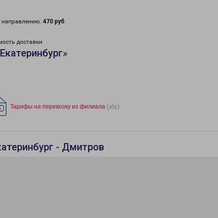
у направлению:
470 руб
.
мость доставки.
Екатеринбург»
(xls)
Тарифы на перевозку из филиала
катеринбург - Дмитров