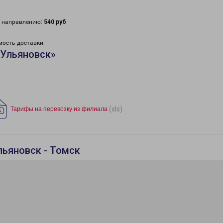
у направлению:
540 руб
.
мость доставки.
«Ульяновск»
(xls)
Тарифы на перевозку из филиала
льяновск - Томск