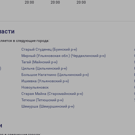
20:00
20:00
20:00
ласти
ляется в следующие города:
Старый Студенец (Буинский р-н)
Мирный (Ульяновская обл.) (Чердаклинский р-н)
Тагай (Майнский р-н)
)
Цильна (Цильнинский р-н)
Большое Нагаткино (Цильнинский р-н)
Ишеевка (Ульяновский р-н)
Новоульяновск
Старая Майна (Старомайнский р-н)
Тетюши (Тетюшский р-н)
Шемурша (Шемуршинский р-н)
и
ся в следующие города: