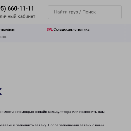
95) 660-11-11
 личный кабинет
етплейсы
3PL
Складская логистика
инов
к
стоимости с помощью онлайн-калькулятора или позвонить нам
оставки и заполнить заявку. После заполнения заявки с вами