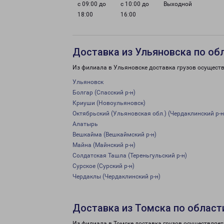
с 09:00 до
с 10:00 до
Выходной
18:00
16:00
Доставка из Ульяновска по об
Из филиала в Ульяновске доставка грузов осуществ
Ульяновск
Болгар (Спасский р-н)
Криуши (Новоульяновск)
Октябрьский (Ульяновская обл.) (Чердаклинский р-н
Алатырь
Вешкайма (Вешкаймский р-н)
Майна (Майнский р-н)
Солдатская Ташла (Тереньгульский р-н)
Сурское (Сурский р-н)
Чердаклы (Чердаклинский р-н)
Доставка из Томска по област
Из филиала в Томске доставка грузов осуществляет