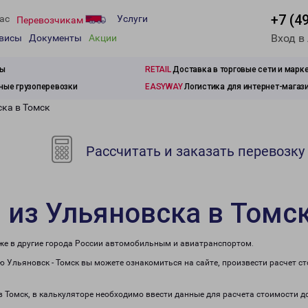
+7 (4
ас
Услуги
Перевозчикам
Вход в
рвисы
Документы
Акции
зы
RETAIL
Доставка в торговые сети и марк
ые грузоперевозки
EASYWAY
Логистика для интернет-магаз
ска в Томск
Рассчитать и заказать перевозку
 из Ульяновска в Томс
кже в другие города России автомобильным и авиатранспортом.
 Ульяновск - Томск вы можете ознакомиться на сайте, произвести расчет 
в Томск, в калькуляторе необходимо ввести данные для расчета стоимости д