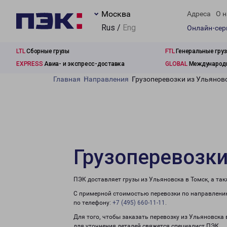
Москва
Адреса
О н
Rus /
Eng
Онлайн-се
LTL
Сборные грузы
FTL
Генеральные гру
EXPRESS
Авиа- и экспресс-доставка
GLOBAL
Международн
Главная
Направления
Грузоперевозки из Ульянов
Грузоперевозки
ПЭК доставляет грузы из Ульяновска в Томск, а та
С примерной стоимостью перевозки по направлению
по телефону:
+7 (495) 660-11-11
.
Для того, чтобы заказать перевозку из Ульяновска 
для уточнения деталей свяжется специалист ПЭК.