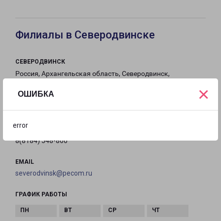
Филиалы в Северодвинске
СЕВЕРОДВИНСК
Россия, Архангельская область, Северодвинск,
Ягринское шоссе, 4
×
ОШИБКА
на карте
error
ТЕЛЕФОН
8(8184) 548-860
EMAIL
severodvinsk@pecom.ru
ГРАФИК РАБОТЫ