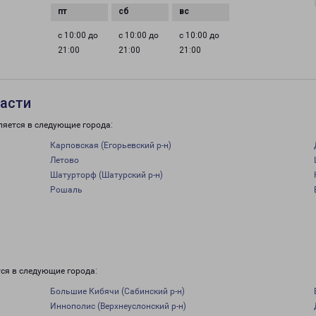
с 10:00 до
с 10:00 до
с 10:00 до
21:00
21:00
21:00
ласти
ляется в следующие города:
Карповская (Егорьевский р-н)
Летово
Шатурторф (Шатурский р-н)
Рошаль
и
ся в следующие города:
Большие Кибячи (Сабинский р-н)
Иннополис (Верхнеуслонский р-н)