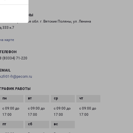
ВЯТСКИЕ ПОЛЯНЫ
612960 Кировская обл. г. Вятские Поляны, ул. Ленина
д.333 к.7
на карте
ТЕЛЕФОН
8 (83334) 71-220
EMAIL
kzfr01-fr@pecom.ru
ГРАФИК РАБОТЫ
с 09:00 до
с 09:00 до
с 09:00 до
с 09:00 до
17:00
17:00
17:00
17:00