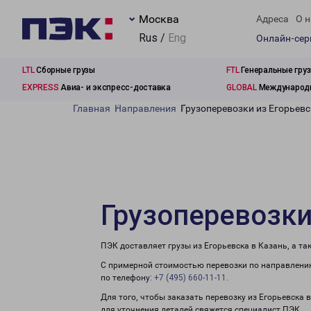
Москва
Адреса
О н
Rus /
Eng
Онлайн-се
LTL
Сборные грузы
FTL
Генеральные гру
EXPRESS
Авиа- и экспресс-доставка
GLOBAL
Международн
Главная
Направления
Грузоперевозки из Егорьевс
Грузоперевозки
ПЭК доставляет грузы из Егорьевска в Казань, а т
С примерной стоимостью перевозки по направлению
по телефону:
+7 (495) 660-11-11
.
Для того, чтобы заказать перевозку из Егорьевска 
для уточнения деталей свяжется специалист ПЭК.