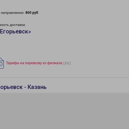
у направлению:
800 руб
.
мость доставки.
Егорьевск»
(xls)
Тарифы на перевозку из филиала
орьевск - Казань