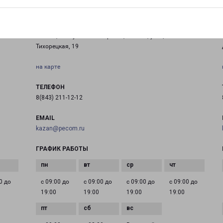
КАЗАНЬ ТИХОРЕЦКАЯ
ла
Россия, Республика Татарстан, Казань, улица
Тихорецкая, 19
на карте
ТЕЛЕФОН
8(843) 211-12-12
EMAIL
kazan@pecom.ru
ГРАФИК РАБОТЫ
0 до
с 09:00 до
с 09:00 до
с 09:00 до
с 09:00 до
19:00
19:00
19:00
19:00