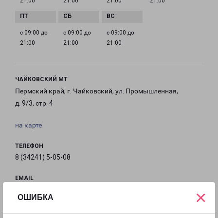
21:00
21:00
21:00
21:00
с 09:00 до
с 09:00 до
с 09:00 до
21:00
21:00
21:00
ЧАЙКОВСКИЙ МТ
Пермский край, г. Чайковский, ул. Промышленная,
д. 9/3, стр. 4
на карте
ТЕЛЕФОН
8 (34241) 5-05-08
EMAIL
chaikovskii-fr@pecom.ru
×
ОШИБКА
ГРАФИК РАБОТЫ