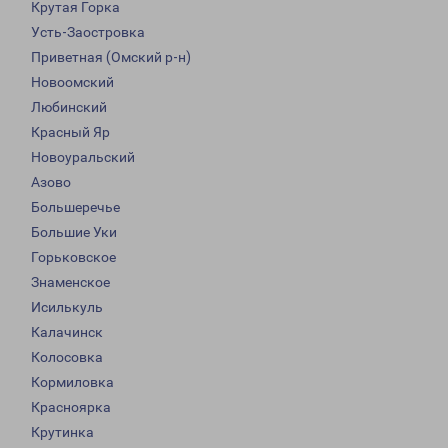
Крутая Горка
Усть-Заостровка
Приветная (Омский р-н)
Новоомский
Любинский
Красный Яр
Новоуральский
Азово
Большеречье
Большие Уки
Горьковское
Знаменское
Исилькуль
Калачинск
Колосовка
Кормиловка
Красноярка
Крутинка