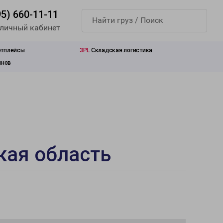
95) 660-11-11
 личный кабинет
етплейсы
3PL
Складская логистика
инов
кая область