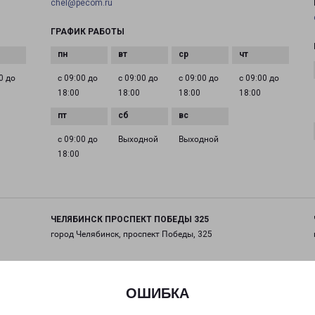
chel@pecom.ru
ГРАФИК РАБОТЫ
0 до
с 09:00 до
с 09:00 до
с 09:00 до
с 09:00 до
18:00
18:00
18:00
18:00
с 09:00 до
Выходной
Выходной
18:00
ЧЕЛЯБИНСК ПРОСПЕКТ ПОБЕДЫ 325
город Челябинск, проспект Победы, 325
на карте
ОШИБКА
ТЕЛЕФОН
+7(351) 220-03-31