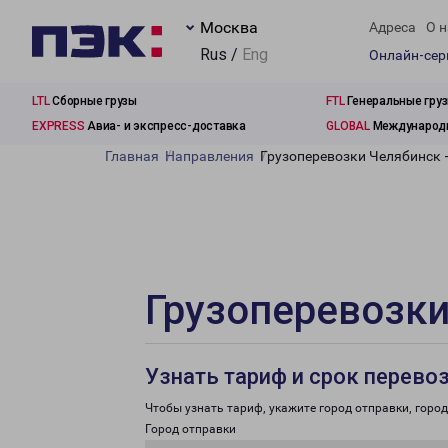
Москва
Адреса
О н
Rus /
Eng
Онлайн-се
LTL
Сборные грузы
FTL
Генеральные гру
EXPRESS
Авиа- и экспресс-доставка
GLOBAL
Международн
Главная
Направления
Грузоперевозки Челябинск 
Грузоперевозки
Узнать тариф и срок перево
Чтобы узнать тариф, укажите город отправки, город 
Город отправки