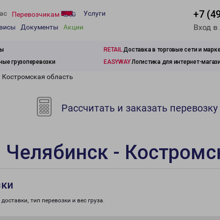
+7 (4
ас
Услуги
Перевозчикам
Вход в
рвисы
Документы
Акции
зы
RETAIL
Доставка в торговые сети и марк
ые грузоперевозки
EASYWAY
Логистика для интернет-магаз
- Костромская область
Рассчитать и заказать перевозку
 Челябинск - Костромс
зки
доставки, тип перевозки и вес груза.