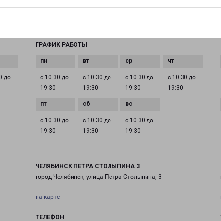
EMAIL
chel@pecom.ru
ГРАФИК РАБОТЫ
0 до
с 10:30 до
с 10:30 до
с 10:30 до
с 10:30 до
19:30
19:30
19:30
19:30
с 10:30 до
с 10:30 до
с 10:30 до
19:30
19:30
19:30
ЧЕЛЯБИНСК ПЕТРА СТОЛЫПИНА 3
город Челябинск, улица Петра Столыпина, 3
на карте
ТЕЛЕФОН