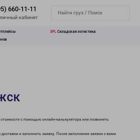
95) 660-11-11
 личный кабинет
етплейсы
3PL
Складская логистика
инов
ожск
т стоимости с помощью онлайн-калькулятора или позвонить
и доставки и заполнить заявку. После заполнения заявки с вами