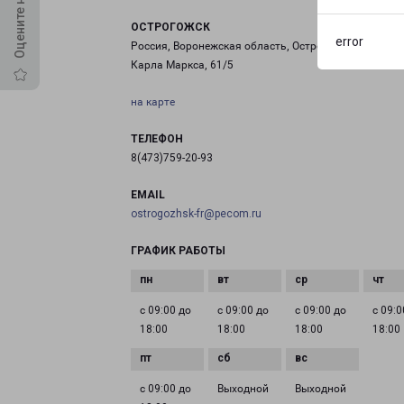
ОСТРОГОЖСК
error
Россия, Воронежская область, Острогожск, улица
Карла Маркса, 61/5
на карте
ТЕЛЕФОН
8(473)759-20-93
EMAIL
ostrogozhsk-fr@pecom.ru
ГРАФИК РАБОТЫ
с 09:00 до
с 09:00 до
с 09:00 до
с 09:0
18:00
18:00
18:00
18:00
с 09:00 до
Выходной
Выходной