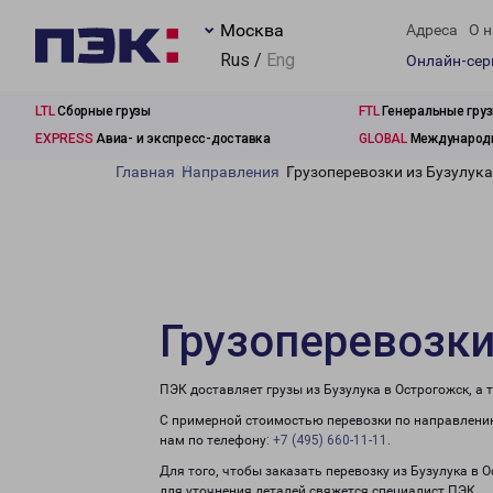
Москва
Адреса
О н
Rus /
Eng
Онлайн-се
LTL
Сборные грузы
FTL
Генеральные гру
EXPRESS
Авиа- и экспресс-доставка
GLOBAL
Международн
Главная
Направления
Грузоперевозки из Бузулука
Грузоперевозки
ПЭК доставляет грузы из Бузулука в Острогожск, а
С примерной стоимостью перевозки по направлению
нам по телефону:
+7 (495) 660-11-11
.
Для того, чтобы заказать перевозку из Бузулука в 
для уточнения деталей свяжется специалист ПЭК.