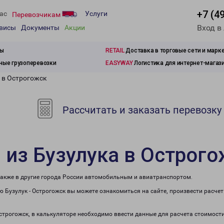
+7 (4
ас
Услуги
Перевозчикам
Вход в
рвисы
Документы
Акции
зы
RETAIL
Доставка в торговые сети и марк
ые грузоперевозки
EASYWAY
Логистика для интернет-магаз
 в Острогожск
Рассчитать и заказать перевозку
 из Бузулука в Острог
 также в другие города России автомобильным и авиатранспортом.
 Бузулук - Острогожск вы можете ознакомиться на сайте, произвести расче
Острогожск, в калькуляторе необходимо ввести данные для расчета стоимост