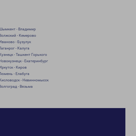
Шымкент - Владимир
Волжский - Кемерово
Иваново - Бузулук
Таганрог - Калуга
Кузнецк - Ташкент Горького
Новокузнецк - Екатеринбург
Иркутск - Киров
Тюмень - Елабуга
Кисловодск - Невинномысск
Волгоград - Вязьма