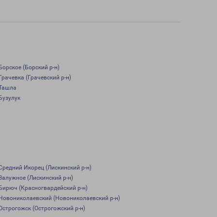
Борское (Борский р-н)
Грачевка (Грачевский р-н)
Ташла
Бузулук
Средний Икорец (Лискинский р-н)
Залужное (Лискинский р-н)
Бирюч (Красногвардейский р-н)
Новониколаевский (Новониколаевский р-н)
Острогожск (Острогожский р-н)