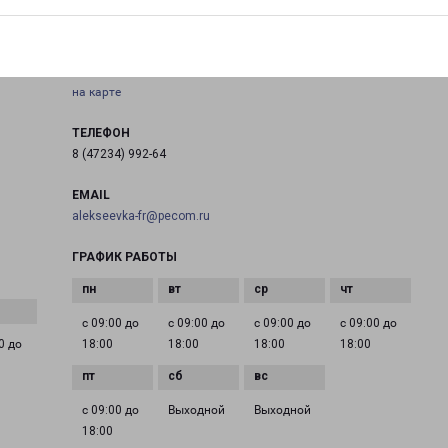
АЛЕКСЕЕВКА
Белгородская обл., г. Алексеевка, ул. Заводская 15
на карте
ТЕЛЕФОН
8 (47234) 992-64
EMAIL
alekseevka-fr@pecom.ru
ГРАФИК РАБОТЫ
с 09:00 до
с 09:00 до
с 09:00 до
с 09:00 до
0 до
18:00
18:00
18:00
18:00
с 09:00 до
Выходной
Выходной
18:00