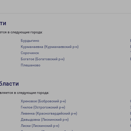
сти
ется в следующие города:
Бурдыгино
Курманаевка (Курманаевский р-н)
Сорочинск
Богатое (Богатовский р-н)
Плешаново
бласти
вляется в следующие города:
Хреновое (Бобровский р-н)
Гнилое (Острогожский р-н)
Ливенка (Красногвардейский р-н)
Давыдовка (Лискинский р-н)
Лиски (Лискинский р-н)