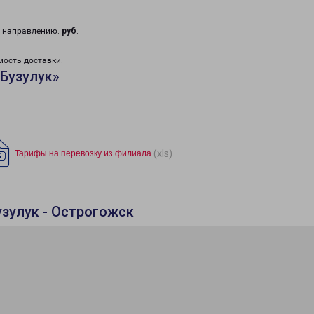
у направлению:
руб
.
мость доставки.
Бузулук»
(xls)
Тарифы на перевозку из филиала
узулук - Острогожск