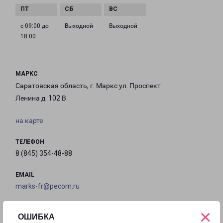
с 09:00 до
Выходной
Выходной
18:00
МАРКС
Саратовская область, г. Маркс ул. Проспект
Ленина д. 102 В
на карте
ТЕЛЕФОН
8 (845) 354-48-88
EMAIL
marks-fr@pecom.ru
ГРАФИК РАБОТЫ
×
ОШИБКА