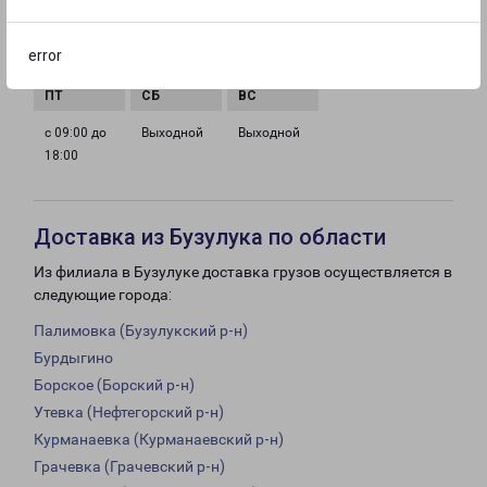
с 09:00 до
с 09:00 до
с 09:00 до
с 09:00 до
error
18:00
18:00
18:00
18:00
с 09:00 до
Выходной
Выходной
18:00
Доставка из Бузулука по области
Из филиала в Бузулуке доставка грузов осуществляется в
следующие города:
Палимовка (Бузулукский р-н)
Бурдыгино
Борское (Борский р-н)
Утевка (Нефтегорский р-н)
Курманаевка (Курманаевский р-н)
Грачевка (Грачевский р-н)