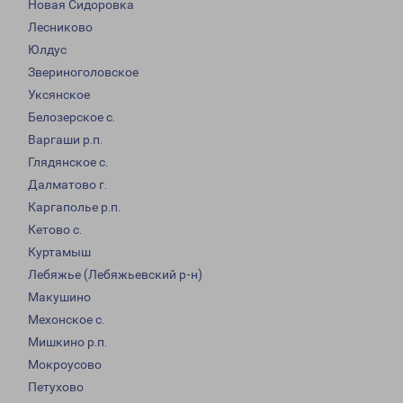
Новая Сидоровка
Лесниково
Юлдус
Звериноголовское
Уксянское
Белозерское с.
Варгаши р.п.
Глядянское с.
Далматово г.
Каргаполье р.п.
Кетово с.
Куртамыш
Лебяжье (Лебяжьевский р-н)
Макушино
Мехонское с.
Мишкино р.п.
Мокроусово
Петухово