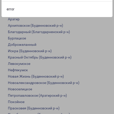
Затеречный
Летняя Ставка
error
Правокумское
Арзгир
Архиповское (Буденновский р-н)
Благодарный (Благодарненский р-н)
Бурлацкое
Доброжеланный
Искра (Буденновский р-н)
Красный Октябрь (Буденновский р-н)
Левокумское
Нефтекумск
Новая Жизнь (Буденновский р-н)
Новоалександровское (Буденновский р-н)
Новоселицкое
Петропавловское (Арзгирский р-н)
Покойное
Прасковея (Буденновский р-н)