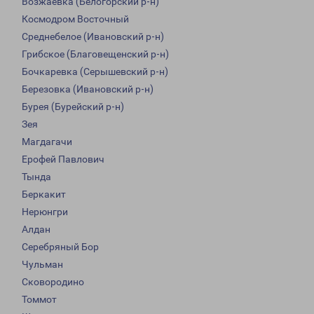
Возжаевка (Белогорский р-н)
Космодром Восточный
Среднебелое (Ивановский р-н)
Грибское (Благовещенский р-н)
Бочкаревка (Серышевский р-н)
Березовка (Ивановский р-н)
Бурея (Бурейский р-н)
Зея
Магдагачи
Ерофей Павлович
Тында
Беркакит
Нерюнгри
Алдан
Серебряный Бор
Чульман
Сковородино
Томмот