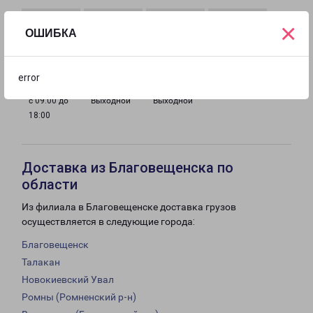
×
ОШИБКА
с 09:00 до
с 09:00 до
с 09:00 до
с 09:00 до
18:00
18:00
18:00
18:00
error
с 09:00 до
Выходной
Выходной
18:00
Доставка из Благовещенска по
области
Из филиала в Благовещенске доставка грузов
осуществляется в следующие города:
Благовещенск
Талакан
Новокиевский Увал
Ромны (Ромненский р-н)