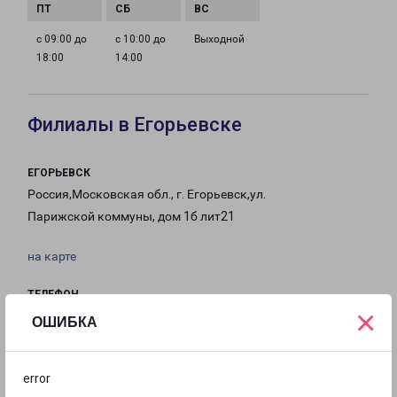
с 09:00 до
с 10:00 до
Выходной
18:00
14:00
Филиалы в Егорьевске
ЕГОРЬЕВСК
Россия,Московская обл., г. Егорьевск,ул.
Парижской коммуны, дом 1б лит21
на карте
ТЕЛЕФОН
×
8(495) 136-29-30
ОШИБКА
EMAIL
egorevsk@pecom.ru
error